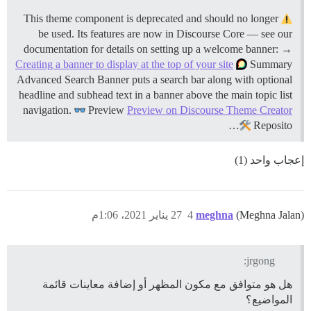
This theme component is deprecated and should no longer
be used. Its features are now in Discourse Core — see our
documentation for details on setting up a welcome banner: →
Creating a banner to display at the top of your site
Summary
Advanced Search Banner puts a search bar along with optional
headline and subhead text in a banner above the main topic list
navigation.
Preview
Preview on Discourse Theme Creator
Reposito…
إعجاب واحد (1)
(Meghna Jalan)
meghna
4
27 يناير 2021، 1:06م
jrgong:
هل هو متوافق مع مكون المظهر أو إضافة معاينات قائمة
المواضيع؟