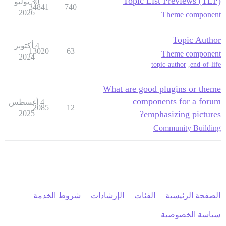
Topic List Previews (TLP)
30 يوليو
34841
740
2026
Theme component
Topic Author
4 أكتوبر
13020
63
Theme component
2024
topic-author
,
end-of-life
What are good plugins or theme
components for a forum
4 أغسطس
2085
12
2025
emphasizing pictures?
Community Building
الصفحة الرئيسية
الفئات
الإرشادات
شروط الخدمة
سياسة الخصوصية