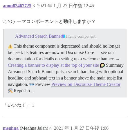
anon82467725
3
2021 年 1 月 27 日午後 12:45
このテーマコンポーネントと動作しますか？
Advanced Search Banner
Theme component
This theme component is deprecated and should no longer
be used. Its features are now in Discourse Core — see our
documentation for details on setting up a welcome banner: →
Creating a banner to display at the top of your site
Summary
Advanced Search Banner puts a search bar along with optional
headline and subhead text in a banner above the main topic list
navigation.
Preview
Preview on Discourse Theme Creator
Reposito…
「いいね！」 1
meghna
(Meghna Jalan)
4
2021 年 1 月 27 日午後 1:06