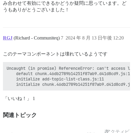
み合わせて有効にできるかどうか疑問に思っています。ど
うもありがとうございました！
RGJ
(Richard - Communiteq)
7
2024 年 8 月 13 日午後 12:20
このテーマコンポーネントは壊れているようです
Uncaught (in promise) ReferenceError: can't access le
    default chunk.46db2789b14251f87ab9.d41d8cd9.js:18

    initialize add-topic-list-class.js:11

「いいね！」 1
関連トピック
表
アクティビ