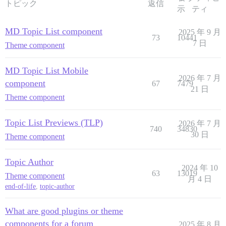
トピック
返信
示
ティ
MD Topic List component
2025 年 9 月
73
10441
7 日
Theme component
MD Topic List Mobile
2026 年 7 月
component
67
7479
21 日
Theme component
Topic List Previews (TLP)
2026 年 7 月
740
34830
30 日
Theme component
Topic Author
2024 年 10
63
13019
Theme component
月 4 日
end-of-life
,
topic-author
What are good plugins or theme
components for a forum
2025 年 8 月