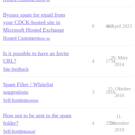
Bypass spam for email from
your CDCK-hosted site in
0
646
4. April 2023
Microsoft Hosted Exchange
Hosted Customers
how-to
Is it possible to have an Invite
20. März
URL?
4
1734
2014
Site feedback
Spam Filter / Whitelist
15. Oktober
suggestions
3
1816
2016
Self-hosting
hosting
How not to be sent to the spam
11.
folder?
4
2510
Dezember
2019
Self-hosting
email