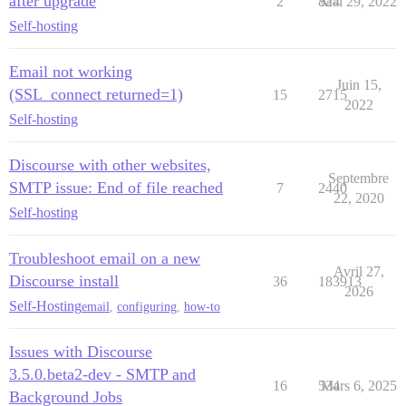
after upgrade
2
824
Mai 29, 2022
Self-hosting
Email not working
Juin 15,
(SSL_connect returned=1)
15
2715
2022
Self-hosting
Discourse with other websites,
Septembre
SMTP issue: End of file reached
7
2440
22, 2020
Self-hosting
Troubleshoot email on a new
Avril 27,
Discourse install
36
183913
2026
Self-Hosting
email
,
configuring
,
how-to
Issues with Discourse
3.5.0.beta2-dev - SMTP and
16
534
Mars 6, 2025
Background Jobs