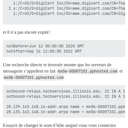
   i:/C=US/O=DigiCert Inc/OU=www.digicert.com/CN=Thawt
 1 s:/C=US/O=DigiCert Inc/OU=www.digicert.com/CN=Thawt
   i:/C=US/O=DigiCert Inc/OU=www.digicert.com/CN=Digi
et il n’a pas encore expiré :
notBefore=Jun 12 00:00:00 2020 GMT

Une recherche directe et inversée montre que les serveurs de
messagerie s’appellent en fait
mx0a-00007101.pphosted.com
et
mx0b-00007101.pphosted.com
outbound-relays.techservices.illinois.edu. 22 IN A 148
outbound-relays.techservices.illinois.edu. 22 IN A 148
28.139.163.148.in-addr.arpa name = mx0b-00007101.pphos
Essayez de changer le nom d’hôte auquel vous vous connectez