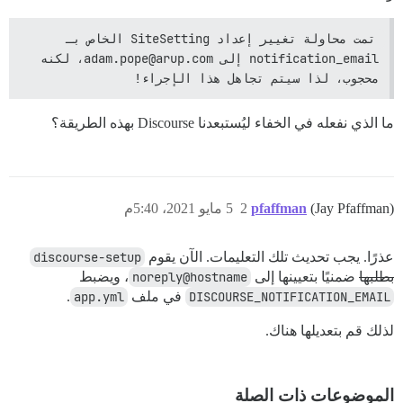
تمت محاولة تغيير إعداد SiteSetting الخاص بـ 
notification_email إلى adam.pope@arup.com، لكنه 
محجوب، لذا سيتم تجاهل هذا الإجراء!
ما الذي نفعله في الخفاء ليُستبعدنا Discourse بهذه الطريقة؟
(Jay Pfaffman)
pfaffman
2
5 مايو 2021، 5:40م
عذرًا. يجب تحديث تلك التعليمات. الآن يقوم
discourse-setup
بطلبها
ضمنيًا بتعيينها إلى
noreply@hostname
، ويضبط
DISCOURSE_NOTIFICATION_EMAIL
في ملف
app.yml
.
لذلك قم بتعديلها هناك.
الموضوعات ذات الصلة