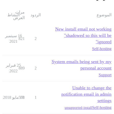
مرات
الموضوع
الردود
النشاط
العرض
New install email not working
"shadowed so this will be
16 سبتمبر
821
2
2021
ignored"
Self-hosting
System emails being sent by my
25 فبراير
personal account
889
2
2022
Support
Unable to change the
notification email in admin
1
18 مايو 2018
553
settings
Self-hosting
unsupported-install