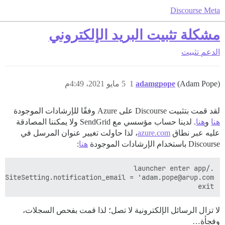
Discourse Meta
مشكلة تثبيت البريد الإلكتروني
الدعم
تثبيت
(Adam Pope)
adamgpope
1
5 مايو 2021، 4:49م
لقد قمت بتثبيت Discourse على Azure وفقًا للإرشادات الموجودة
هنا
و
هنا
. لدينا حساب مؤسسي مع SendGrid ولا يمكننا المصادقة
عليه عبر نطاق
azure.com
، لذا حاولت تغيير عنوان المرسل في
Discourse باستخدام الإرشادات الموجودة
هنا
:
exit

لا تزال الرسائل الإلكترونية لا تصل؛ لذا قمت بفحص السجلات،
وفجأة…