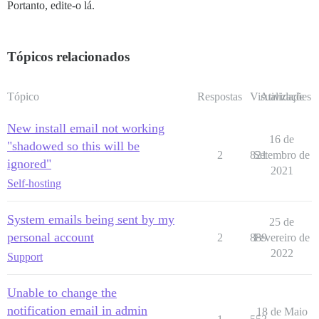
Portanto, edite-o lá.
Tópicos relacionados
Tópico
Respostas
Visualizações
Atividade
New install email not working
16 de
"shadowed so this will be
2
821
Setembro de
ignored"
2021
Self-hosting
System emails being sent by my
25 de
personal account
2
889
Fevereiro de
2022
Support
Unable to change the
notification email in admin
18 de Maio