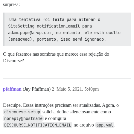
surpresa:
Uma tentativa foi feita para alterar o 
SiteSetting notification_email para 
adam.pope@arup.com, no entanto, ele está oculto 
(shadowed), portanto, isso será ignorado!
O que fazemos nas sombras que merece essa rejeição do
Discourse?
pfaffman
(Jay Pfaffman)
2
Maio 5, 2021, 5:40pm
Desculpe. Essas instruções precisam ser atualizadas. Agora, o
discourse-setup
solicita
define silenciosamente como
noreply@hostname
e configura
DISCOURSE_NOTIFICATION_EMAIL
no arquivo
app.yml
.