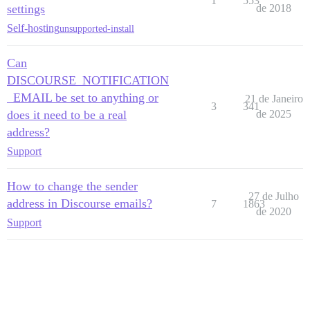
1
553
settings
de 2018
Self-hosting
unsupported-install
Can
DISCOURSE_NOTIFICATION
_EMAIL be set to anything or
21 de Janeiro
3
341
does it need to be a real
de 2025
address?
Support
How to change the sender
27 de Julho
address in Discourse emails?
7
1863
de 2020
Support