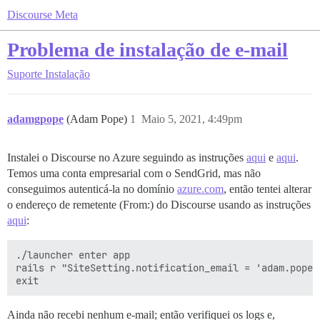
Discourse Meta
Problema de instalação de e-mail
Suporte
Instalação
adamgpope
(Adam Pope)
1
Maio 5, 2021, 4:49pm
Instalei o Discourse no Azure seguindo as instruções
aqui
e
aqui
.
Temos uma conta empresarial com o SendGrid, mas não
conseguimos autenticá-la no domínio
azure.com
, então tentei alterar
o endereço de remetente (From:) do Discourse usando as instruções
aqui
:
./launcher enter app

rails r "SiteSetting.notification_email = 'adam.pope@a
Ainda não recebi nenhum e-mail; então verifiquei os logs e,