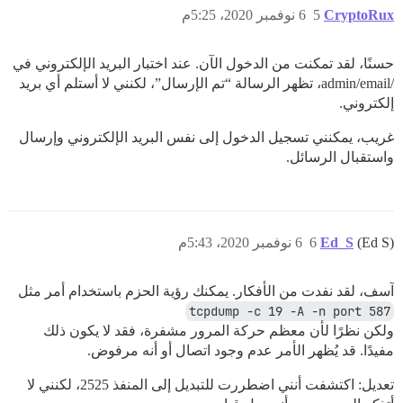
CryptoRux
5
6 نوفمبر 2020، 5:25م
حسنًا، لقد تمكنت من الدخول الآن. عند اختبار البريد الإلكتروني في
/admin/email، تظهر الرسالة “تم الإرسال”، لكنني لا أستلم أي بريد
إلكتروني.
غريب، يمكنني تسجيل الدخول إلى نفس البريد الإلكتروني وإرسال
واستقبال الرسائل.
(Ed S)
Ed_S
6
6 نوفمبر 2020، 5:43م
آسف، لقد نفدت من الأفكار. يمكنك رؤية الحزم باستخدام أمر مثل
tcpdump -c 19 -A -n port 587
ولكن نظرًا لأن معظم حركة المرور مشفرة، فقد لا يكون ذلك
مفيدًا. قد يُظهر الأمر عدم وجود اتصال أو أنه مرفوض.
تعديل: اكتشفت أنني اضطررت للتبديل إلى المنفذ 2525، لكنني لا