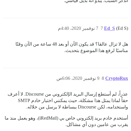
أتذكر السبب. يبدو أنه بديل قياسي.
(Ed S)
Ed_S
7
7 نوفمبر 2020، 4:40م
هل لا تزال عالقا؟ قد يكون الآن أو بعد 48 ساعة من الآن وقتًا
مناسبًا لرفع هذا الموضوع بتحديث.
CryptoRux
8
9 نوفمبر 2020، 6:06ص
عذراً، لم أستطع إرسال البريد الإلكتروني من Discourse. لا أعرف
حقاً لماذا يمثل هذا مشكلة، حيث يمكنني اختبار خادم SMTP
واستخدامه، لكن Discourse ببساطة لا يرسل من خلاله.
أستخدم خادم بريد إلكتروني خاص بي (iRedMail)، وهو يعمل منذ ما
يقرب من عامين دون أي مشاكل.