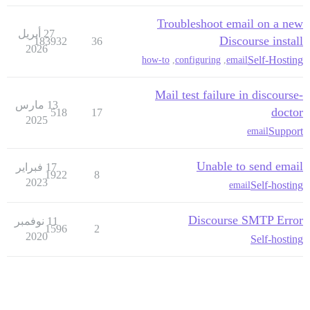
Troubleshoot email on a new
27 أبريل
Discourse install
183932
36
2026
Self-Hosting
how-to
,
configuring
,
email
Mail test failure in discourse-
13 مارس
doctor
518
17
2025
Support
email
Unable to send email
17 فبراير
1922
8
2023
Self-hosting
email
Discourse SMTP Error
11 نوفمبر
1596
2
2020
Self-hosting