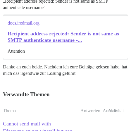
„Recipient address rejected: Sender is not same as SMTP
authenticate username"
docs.iredmail.org
Recipient address rejected: Sender is not same as
SMTP authenticate username -...
Attention
Danke an euch beide. Nachdem ich eure Beiträge gelesen habe, hat
mich das irgendwie zur Lösung geführt.
Verwandte Themen
Thema
Antworten
Aufrufe
Aktivität
Cannot send mail with
Discourse on new install but can