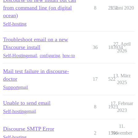
from command line (on digital
8
2352
1. Juni 2020
ocean)
Self-hosting
Troubleshoot email on a new
27. April
Discourse install
36
183934
2026
Self-Hosting
email
,
configuring
,
how-to
Mail test failure in discourse-
13. März
doctor
17
522
2025
Support
email
Unable to send email
17. Februar
8
1923
2023
Self-hosting
email
11.
Discourse SMTP Error
2
1596
November
Self-hosting