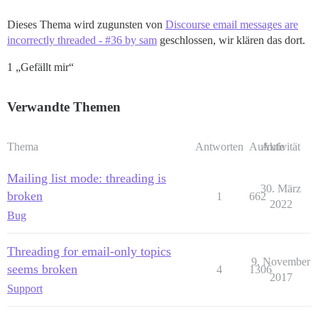
Dieses Thema wird zugunsten von
Discourse email messages are
incorrectly threaded - #36 by sam
geschlossen, wir klären das dort.
1 „Gefällt mir“
Verwandte Themen
Thema
Antworten
Aufrufe
Aktivität
Mailing list mode: threading is
30. März
broken
1
662
2022
Bug
Threading for email-only topics
9. November
seems broken
4
1306
2017
Support