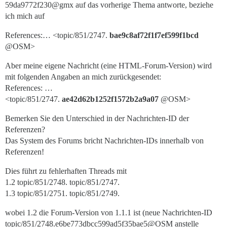
59da9772f230@gmx auf das vorherige Thema antworte, beziehe
ich mich auf
References:… <topic/851/2747.
bae9c8af72f1f7ef599f1bcd
@OSM>
Aber meine eigene Nachricht (eine HTML-Forum-Version) wird
mit folgenden Angaben an mich zurückgesendet:
References: …
<topic/851/2747.
ae42d62b1252f1572b2a9a07
@OSM>
Bemerken Sie den Unterschied in der Nachrichten-ID der
Referenzen?
Das System des Forums bricht Nachrichten-IDs innerhalb von
Referenzen!
Dies führt zu fehlerhaften Threads mit
1.2 topic/851/2748. topic/851/2747.
1.3 topic/851/2751. topic/851/2749.
wobei 1.2 die Forum-Version von 1.1.1 ist (neue Nachrichten-ID
topic/851/2748.e6be773dbcc599ad5f35bae5@OSM anstelle