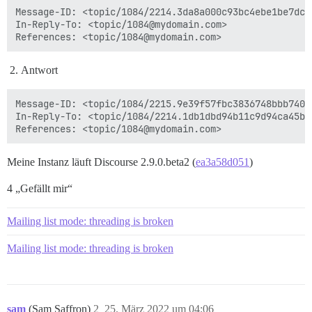
Message-ID: <topic/1084/2214.3da8a000c93bc4ebe1be7dc8@
In-Reply-To: <topic/1084@mydomain.com>

Antwort
Message-ID: <topic/1084/2215.9e39f57fbc3836748bbb7407@
In-Reply-To: <topic/1084/2214.1db1dbd94b11c9d94ca45b3a
Meine Instanz läuft Discourse 2.9.0.beta2 (
ea3a58d051
)
4 „Gefällt mir“
Mailing list mode: threading is broken
Mailing list mode: threading is broken
sam
(Sam Saffron)
2
25. März 2022 um 04:06