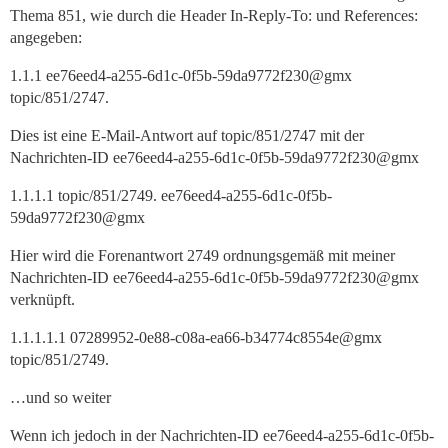
Thema 851, wie durch die Header In-Reply-To: und References:
angegeben:
1.1.1 ee76eed4-a255-6d1c-0f5b-59da9772f230@gmx
topic/851/2747.
Dies ist eine E-Mail-Antwort auf topic/851/2747 mit der
Nachrichten-ID ee76eed4-a255-6d1c-0f5b-59da9772f230@gmx
1.1.1.1 topic/851/2749. ee76eed4-a255-6d1c-0f5b-
59da9772f230@gmx
Hier wird die Forenantwort 2749 ordnungsgemäß mit meiner
Nachrichten-ID ee76eed4-a255-6d1c-0f5b-59da9772f230@gmx
verknüpft.
1.1.1.1.1 07289952-0e88-c08a-ea66-b34774c8554e@gmx
topic/851/2749.
…und so weiter
Wenn ich jedoch in der Nachrichten-ID ee76eed4-a255-6d1c-0f5b-