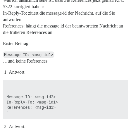
Was ich tatsächlich sehe ist, dass Sie References jetzt gemäß RFC
5322 korrigiert haben:
In-Reply-To: zitiert die message-id der Nachricht, auf die Sie
antworten.
References: hängt die message id der beantworteten Nachricht an
die früheren References an
Erster Beitrag
Message-ID: <msg-id1>
…und keine References
Antwort
`

Message-ID: <msg-id2>

In-Reply-To: <msg-id1>

References: <msg-id1>

Antwort: