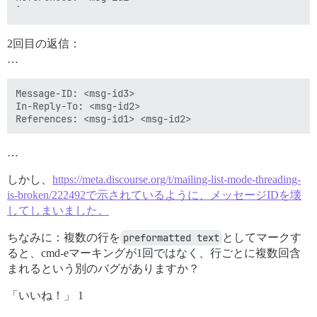
2回目の返信：
…
Message-ID: <msg-id3>

In-Reply-To: <msg-id2>

…
しかし、
https://meta.discourse.org/t/mailing-list-mode-threading-
is-broken/222492で示されているように、メッセージIDを壊
してしまいました。
ちなみに：複数の行を
preformatted text
としてマークす
ると、cmd-eマーキングが1回ではなく、行ごとに複数回含
まれるという別のバグがありますか？
「いいね！」 1