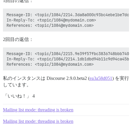
1回目の返信：
Message-ID: <topic/1084/2214.3da8a000c93bc4ebe1be7dc8@
In-Reply-To: <topic/1084@mydomain.com>

2回目の返信：
Message-ID: <topic/1084/2215.9e39f57fbc3836748bbb7407@
In-Reply-To: <topic/1084/2214.1db1dbd94b11c9d94ca45b3a
私のインスタンスは Discourse 2.9.0.beta2 (
ea3a58d051
) を実行
しています。
「いいね！」 4
Mailing list mode: threading is broken
Mailing list mode: threading is broken