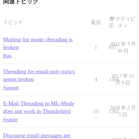
関連トピック
表
アクティビ
トピック
返信
示
ティ
Mailing list mode: threading is
2022 年 3 月
broken
1
657
30 日
Bug
Threading for email-only topics
2017 年 11
seems broken
4
1304
月 9 日
Support
E-Mail Threading in ML-Mode
2018 年 2 月
does not work in Thunderbird
15
1362
5 日
Feature
Discourse email messages are