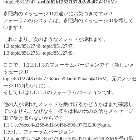
<topic/851/2747.
ae42d62b1252f1572b2a9a07
@OSM>
参照内のメッセージIDの違いにお気づきですか？
フォーラムのシステムは、参照内のメッセージIDを壊して
います！
これにより、次のようなスレッドが壊れます。
1.2 topic/851/2748. topic/851/2747.
1.3 topic/851/2751. topic/851/2749.
ここで、1.2は1.1.1のフォーラムバージョンです（新しいメ
ッセージID
topic/851/2748.e6be773dbcc599ad5f35bae5@OSM、元のメッセ
ージIDの代わりに）。
そして1.3は1.1.1.1.1のフォーラムバージョンです。
他の人が壊れたスレッドを受け取るかどうかはまだ確認し
ていません。なぜなら、彼らは私の元の返信をメッセージ
IDで受け取らないからです。
1.1.1 ee76eed4-a255-6d1c-0f5b-59da9772f230@gmx,
しかし、フォーラムバージョン
1.2 topic/851/2748.e6be773dbcc599ad5f35bae5@OSMを受け取