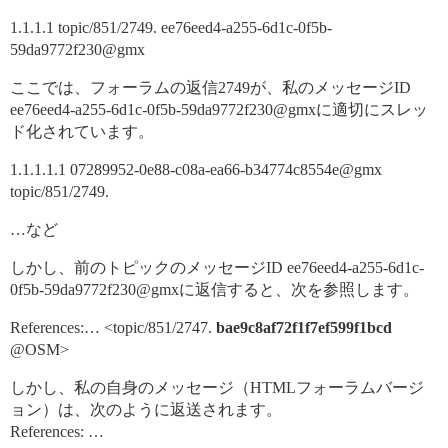
1.1.1.1 topic/851/2749. ee76eed4-a255-6d1c-0f5b-
59da9772f230@gmx
ここでは、フォーラムの返信2749が、私のメッセージID
ee76eed4-a255-6d1c-0f5b-59da9772f230@gmxに適切にスレッ
ド化されています。
1.1.1.1.1 07289952-0e88-c08a-ea66-b34774c8554e@gmx
topic/851/2749.
…など
しかし、前のトピックのメッセージID ee76eed4-a255-6d1c-
0f5b-59da9772f230@gmxに返信すると、次を参照します。
References:… <topic/851/2747.
bae9c8af72f1f7ef599f1bcd
@OSM>
しかし、私の自身のメッセージ（HTMLフォーラムバージ
ョン）は、次のように返送されます。
References: …