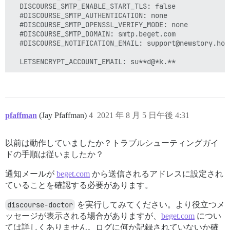
  DISCOURSE_SMTP_ENABLE_START_TLS: false

  #DISCOURSE_SMTP_AUTHENTICATION: none

  #DISCOURSE_SMTP_OPENSSL_VERIFY_MODE: none

  #DISCOURSE_SMTP_DOMAIN: smtp.beget.com

  #DISCOURSE_NOTIFICATION_EMAIL: support@newstory.host
pfaffman
(Jay Pfaffman)
4
2021 年 8 月 5 日午後 4:31
以前は動作していましたか？トラブルシューティングガイ
ドの手順は従いましたか？
通知メールが
beget.com
から送信されるアドレスに設定され
ていることを確認する必要があります。
discourse-doctor
を実行してみてください。より役立つメ
ッセージが表示される場合がありますが、
beget.com
につい
ては詳しくありません。ログに何か記録されていないか確