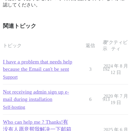
認してください。
関連トピック
表
アクティビ
トピック
返信
示
ティ
I have a problem that needs help
2024 年 8 月
because the Email can't be sent
3
192
12 日
Support
Not receiving admin sign up e-
2020 年 7 月
mail during installation
6
913
19 日
Self-hosting
Who can help me ? Thanks!有
没有人愿意帮我解决一下邮箱
2025 年 6 月