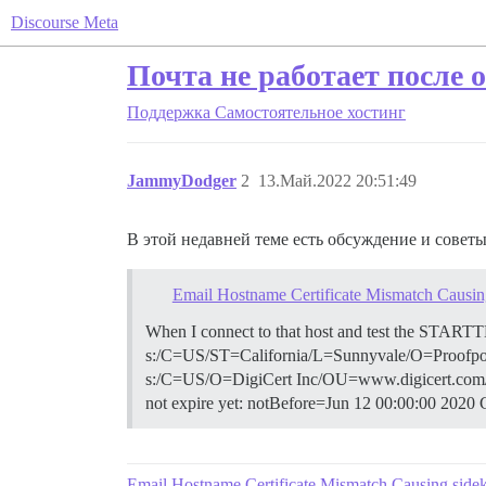
Discourse Meta
Почта не работает после
Поддержка
Самостоятельное хостинг
JammyDodger
2
13.Май.2022 20:51:49
В этой недавней теме есть обсуждение и совет
Email Hostname Certificate Mismatch Causing
When I connect to that host and test the STARTTLS
s:/C=US/ST=California/L=Sunnyvale/O=Proofp
s:/C=US/O=DigiCert Inc/OU=www.digicert.com
not expire yet: notBefore=Jun 12 00:00:00 202
Email Hostname Certificate Mismatch Causing sideki