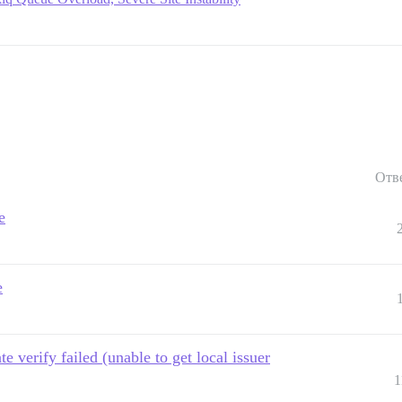
Отв
e
e
ate verify failed (unable to get local issuer
1