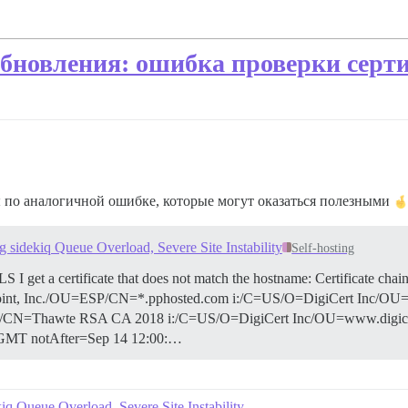
 обновления: ошибка проверки серт
ы по аналогичной ошибке, которые могут оказаться полезными
 sidekiq Queue Overload, Severe Site Instability
Self-hosting
 I get a certificate that does not match the hostname: Certificate chai
oint, Inc./OU=ESP/CN=*.pphosted.com i:/C=US/O=DigiCert Inc/O
/CN=Thawte RSA CA 2018 i:/C=US/O=DigiCert Inc/OU=www.digicert
0 GMT notAfter=Sep 14 12:00:…
q Queue Overload, Severe Site Instability