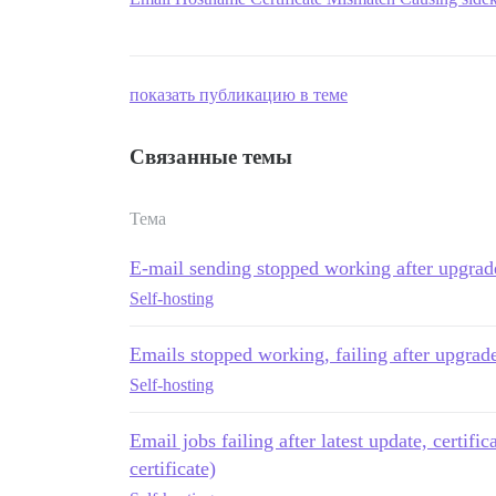
показать публикацию в теме
Связанные темы
Тема
E-mail sending stopped working after upgrad
Self-hosting
Emails stopped working, failing after upgrad
Self-hosting
Email jobs failing after latest update, certific
certificate)