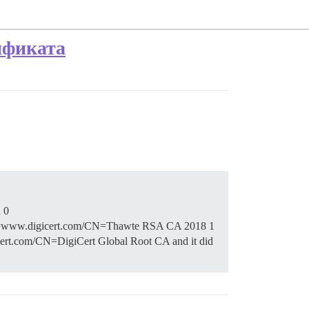
ификата
n 0
U=www.digicert.com/CN=Thawte RSA CA 2018 1
.com/CN=DigiCert Global Root CA and it did