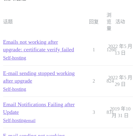
浏
话题
回复
览
活动
量
Emails not working after
2022 年5 月
upgrade: certificate verify failed
1
1260
13 日
Self-hosting
E-mail sending stopped working
2022 年5 月
after upgrade
2
824
29 日
Self-hosting
Email Notifications Failing after
2019 年10
Update
3
831
月 31 日
Self-hosting
email
E-mail sending not working