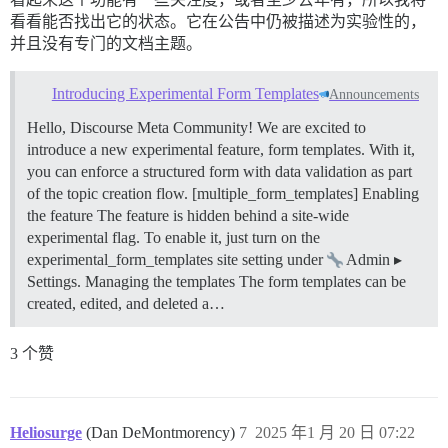
看看能否找出它的状态。它在公告中仍被描述为实验性的，
并且没有专门的文档主题。
Introducing Experimental Form Templates
Announcements
Hello, Discourse Meta Community! We are excited to
introduce a new experimental feature, form templates. With it,
you can enforce a structured form with data validation as part
of the topic creation flow. [multiple_form_templates]
Enabling
the feature The feature is hidden behind a site-wide
experimental flag. To enable it, just turn on the
experimental_form_templates site setting under
Admin ▸
Settings.
Managing the templates The form templates can be
created, edited, and deleted a…
3 个赞
Heliosurge
(Dan DeMontmorency)
7
2025 年1 月 20 日 07:22