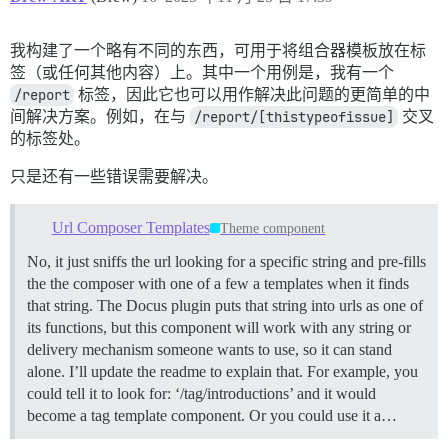
我构建了一个略有不同的东西，可用于将组合器模板放在标
签（或任何其他内容）上。其中一个用例是，我有一个
/report
标签，因此它也可以用作解决此问题的更简单的中
间解决方案。例如，在与
/report/[thistypeofissue]
交叉
的标签处。
只是还有一些错误需要解决。
Url Composer Templates
Theme component
No, it just sniffs the url looking for a specific string and pre-fills
the the composer with one of a few a templates when it finds
that string. The Docus plugin puts that string into urls as one of
its functions, but this component will work with any string or
delivery mechanism someone wants to use, so it can stand
alone. I’ll update the readme to explain that. For example, you
could tell it to look for: ‘/tag/introductions’ and it would
become a tag template component. Or you could use it a…