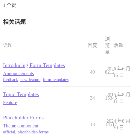
1 个赞
相关话题
浏
话题
回复
览
活动
量
Introducing Form Templates
2026 年6 月
40
8212
Announcements
16 日
feedback
,
new-feature
,
form-templates
Topic Templates
2015 年8 月
34
15345
11 日
Feature
Placeholder Forms
2024 年8 月
18
13517
Theme component
30 日
official
,
placeholder-forms