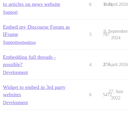
to articles on news website
6
3849
1. April 2026
Support
Embed my Discourse Forum as
9. September
IFrame
5
787
2024
Support
embedding
Embedding full threads -
possible?
4
279
1. April 2026
Development
Widget to embed in 3rd party
27. Juni
websites
6
5472
2022
Development