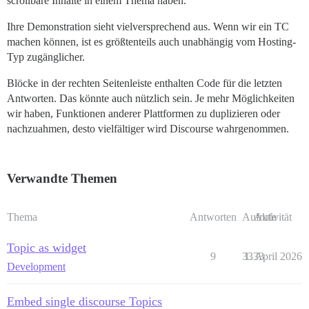
scrollbare Inhalte in einem Thema haben.
Ihre Demonstration sieht vielversprechend aus. Wenn wir ein TC
machen können, ist es größtenteils auch unabhängig vom Hosting-
Typ zugänglicher.
Blöcke in der rechten Seitenleiste enthalten Code für die letzten
Antworten. Das könnte auch nützlich sein. Je mehr Möglichkeiten
wir haben, Funktionen anderer Plattformen zu duplizieren oder
nachzuahmen, desto vielfältiger wird Discourse wahrgenommen.
Verwandte Themen
Thema
Antworten
Aufrufe
Aktivität
Topic as widget
9
3333
1. April 2026
Development
Embed single discourse Topics