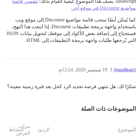
JavaScript. يصف هذا الموضوع كيفية القيام بذلك:
تضمين قائمة
مواضيع Discourse في موقع آخر
.
كما يُمكن أيضًا سحب قائمة مواضيع Discourse إلى موقع ويب
باستخدام واجهة برمجة تطبيقات Discourse. إذا اتبعت هذا النهج،
فستحتاج إلى إضافة بعض الأكواد إلى موقعك لتحويل بيانات JSON
التي تُرجعها طلبات واجهة برمجة التطبيقات إلى HTML.
Jonathan5
3
19 سبتمبر 2020، 12:24م
شكرًا لك. هل تنتهي فرصة تحديد الرد كحل بعد فترة زمنية معينة؟
الموضوعات ذات الصلة
مرات
الموضوع
الردود
النشاط
العرض