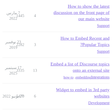
How to show the latest
discussion on the front page of
7 مارس
1445
4
2022
our main website
Support
How to Embed Recent and
23 نوفمبر
Popular Topics?
2282
3
2019
Support
Embed a list of Discourse topics
17 سبتمبر
onto an external site
3335
13
2025
Integrations
how-to
,
embedding
Widget to embed in 3rd party
websites
6
27 يونيو 2022
5470
Development