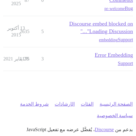
Comments
87
0
2025
Bug
pr-welcome
Discourse embed blocked on
13 أكتوبر
"Loading Discussion..."
2635
5
2015
Support
embedding
Error Embedding
3
28 يناير 2021
1175
Support
الصفحة الرئيسية
الفئات
الإرشادات
شروط الخدمة
سياسة الخصوصية
بدعم من
Discourse
، يُفضَّل عرضه مع تفعيل JavaScript