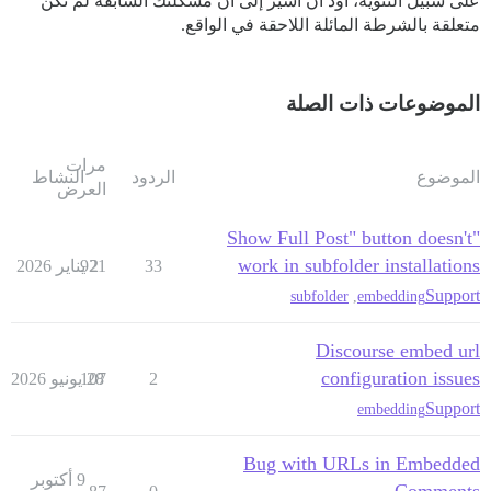
على سبيل التنويه، أود أن أشير إلى أن مشكلتك السابقة لم تكن
متعلقة بالشرطة المائلة اللاحقة في الواقع.
الموضوعات ذات الصلة
مرات
الموضوع
الردود
النشاط
العرض
"Show Full Post" button doesn't
work in subfolder installations
33
2 يناير 2026
921
Support
subfolder
,
embedding
Discourse embed url
configuration issues
2
28 يونيو 2026
107
Support
embedding
Bug with URLs in Embedded
9 أكتوبر