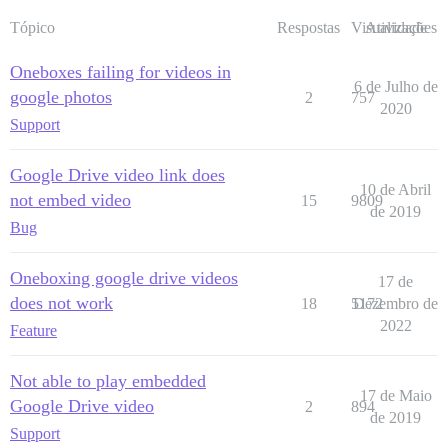
Tópico
Respostas
Visualizações
Atividade
Oneboxes failing for videos in
6 de Julho de
google photos
2
757
2020
Support
Google Drive video link does
10 de Abril
not embed video
15
9809
de 2019
Bug
Oneboxing google drive videos
17 de
does not work
18
5172
Dezembro de
2022
Feature
Not able to play embedded
17 de Maio
Google Drive video
2
894
de 2019
Support