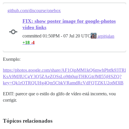
github.com/discourse/onebox
FIX: show poster image for google-photos
video links
committed
01:50PM - 07 Jul 20 UTC
arpitjalan
+18
-4
Exemplo:
https://photos.google.com/share/AF1QipMM1kQ6mwhPbtfk93TRl
KsA9MJIUCgY3Q5ZAeZOSsLo9th0upTHKGtrJMI55jHSZQ?
key=Qk1rOTRQUHg4Qm5CbkVRamdRcVdFQTZKU2otM3lB
EDIT: parece que o estilo do glifo de vídeo está incorreto, vou
corrigir.
Tópicos relacionados