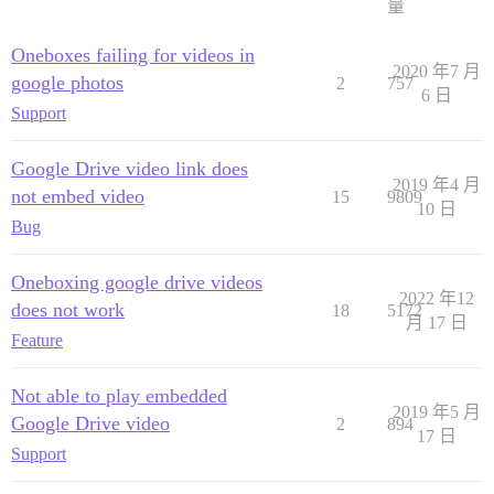
量
Oneboxes failing for videos in
2020 年7 月
google photos
2
757
6 日
Support
Google Drive video link does
2019 年4 月
not embed video
15
9809
10 日
Bug
Oneboxing google drive videos
2022 年12
does not work
18
5172
月 17 日
Feature
Not able to play embedded
2019 年5 月
Google Drive video
2
894
17 日
Support