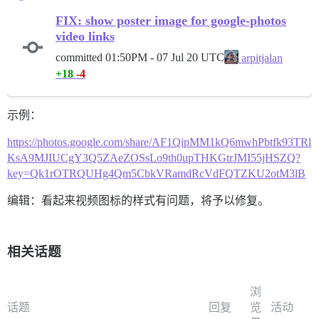
FIX: show poster image for google-photos
video links
committed
01:50PM - 07 Jul 20 UTC
arpitjalan
+18
-4
示例：
https://photos.google.com/share/AF1QipMM1kQ6mwhPbtfk93TRl
KsA9MJIUCgY3Q5ZAeZOSsLo9th0upTHKGtrJMI55jHSZQ?
key=Qk1rOTRQUHg4Qm5CbkVRamdRcVdFQTZKU2otM3lB
编辑：看起来视频图标的样式有问题，将予以修复。
相关话题
浏
话题
回复
览
活动