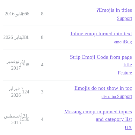
Emojis in titles?
8
5 مايو 2016
2606
Support
Inline emoji turned into text
8
14 يناير 2026
381
Bug
emoji
Strip Emoji Code from page
23 نوفمبر
title
1398
4
2017
Feature
Emojis do not show in toc
7 فبراير
124
3
2026
Support
disco-toc
Missing emoji in pinned topics
31 أغسطس
and category list
1536
4
2015
UX