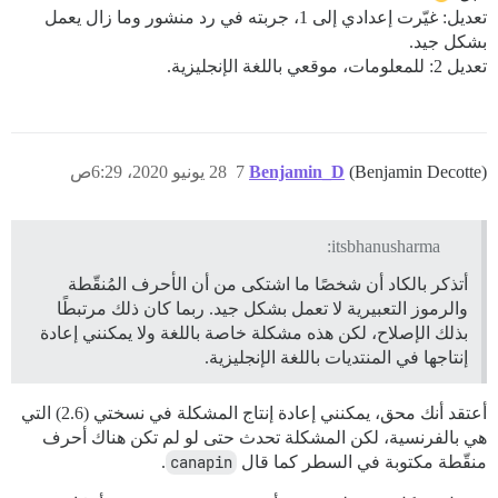
تعديل: غيّرت إعدادي إلى 1، جربته في رد منشور وما زال يعمل
بشكل جيد.
تعديل 2: للمعلومات، موقعي باللغة الإنجليزية.
(Benjamin Decotte)
Benjamin_D
7
28 يونيو 2020، 6:29ص
itsbhanusharma:
أتذكر بالكاد أن شخصًا ما اشتكى من أن الأحرف المُنقّطة
والرموز التعبيرية لا تعمل بشكل جيد. ربما كان ذلك مرتبطًا
بذلك الإصلاح، لكن هذه مشكلة خاصة باللغة ولا يمكنني إعادة
إنتاجها في المنتديات باللغة الإنجليزية.
أعتقد أنك محق، يمكنني إعادة إنتاج المشكلة في نسختي (2.6) التي
هي بالفرنسية، لكن المشكلة تحدث حتى لو لم تكن هناك أحرف
منقّطة مكتوبة في السطر كما قال
canapin
.