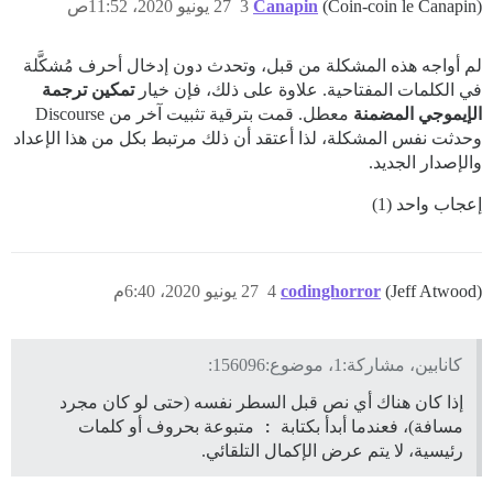
(Coin-coin le Canapin)
Canapin
3
27 يونيو 2020، 11:52ص
لم أواجه هذه المشكلة من قبل، وتحدث دون إدخال أحرف مُشكَّلة
في الكلمات المفتاحية. علاوة على ذلك، فإن خيار
تمكين ترجمة
الإيموجي المضمنة
معطل. قمت بترقية تثبيت آخر من Discourse
وحدثت نفس المشكلة، لذا أعتقد أن ذلك مرتبط بكل من هذا الإعداد
والإصدار الجديد.
إعجاب واحد (1)
(Jeff Atwood)
codinghorror
4
27 يونيو 2020، 6:40م
كانابين، مشاركة:1، موضوع:156096:
إذا كان هناك أي نص قبل السطر نفسه (حتى لو كان مجرد
مسافة)، فعندما أبدأ بكتابة
:
متبوعة بحروف أو كلمات
رئيسية، لا يتم عرض الإكمال التلقائي.