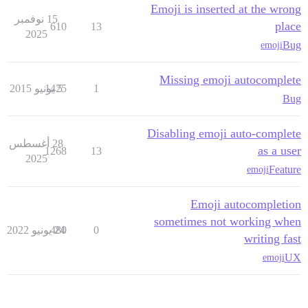
Emoji is inserted at the wrong
15 نوفمبر
place
610
13
2025
Bug
emoji
Missing emoji autocomplete
1
5 يونيو 2015
1425
Bug
Disabling emoji auto-complete
28 أغسطس
as a user
1268
13
2025
Feature
emoji
Emoji autocompletion
sometimes not working when
0
24 يونيو 2022
480
writing fast
UX
emoji