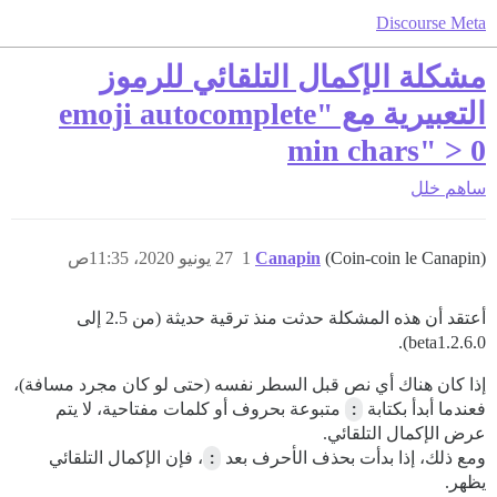
Discourse Meta
مشكلة الإكمال التلقائي للرموز
التعبيرية مع "emoji autocomplete
min chars" > 0
ساهم
خلل
(Coin-coin le Canapin)
Canapin
1
27 يونيو 2020، 11:35ص
أعتقد أن هذه المشكلة حدثت منذ ترقية حديثة (من 2.5 إلى
2.6.0.beta1).
إذا كان هناك أي نص قبل السطر نفسه (حتى لو كان مجرد مسافة)،
فعندما أبدأ بكتابة
:
متبوعة بحروف أو كلمات مفتاحية، لا يتم
عرض الإكمال التلقائي.
ومع ذلك، إذا بدأت بحذف الأحرف بعد
:
، فإن الإكمال التلقائي
يظهر.