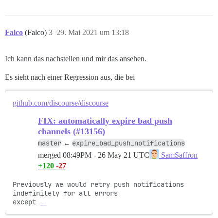
Falco
(Falco)
3
29. Mai 2021 um 13:18
Ich kann das nachstellen und mir das ansehen.
Es sieht nach einer Regression aus, die bei
github.com/discourse/discourse
FIX: automatically expire bad push
channels (#13156)
master
expire_bad_push_notifications
←
merged
08:49PM - 26 May 21 UTC
SamSaffron
+120
-27
Previously we would retry push notifications 
indefinitely for all errors

except 
…