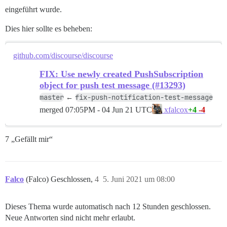
eingeführt wurde.
Dies hier sollte es beheben:
github.com/discourse/discourse
FIX: Use newly created PushSubscription
object for push test message (#13293)
master
fix-push-notification-test-message
←
merged
07:05PM - 04 Jun 21 UTC
+4
-4
xfalcox
7 „Gefällt mir“
Falco
(Falco) Geschlossen,
4
5. Juni 2021 um 08:00
Dieses Thema wurde automatisch nach 12 Stunden geschlossen.
Neue Antworten sind nicht mehr erlaubt.