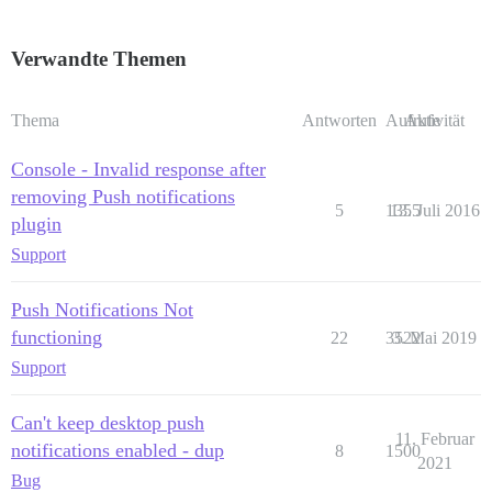
Verwandte Themen
Thema
Antworten
Aufrufe
Aktivität
Console - Invalid response after
removing Push notifications
5
1355
13. Juli 2016
plugin
Support
Push Notifications Not
functioning
22
3522
3. Mai 2019
Support
Can't keep desktop push
11. Februar
notifications enabled - dup
8
1500
2021
Bug