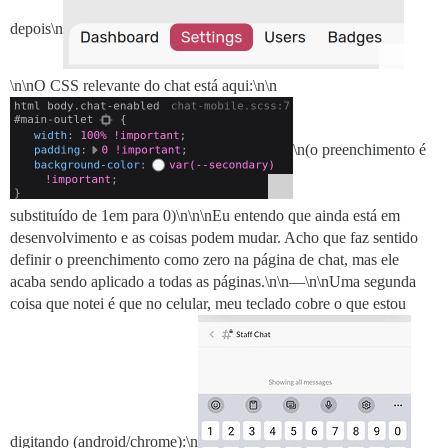
depois\n
\n\nO CSS relevante do chat está aqui:\n\n
\n(o preenchimento é
substituído de 1em para 0)\n\n\nEu entendo que ainda está em
desenvolvimento e as coisas podem mudar. Acho que faz sentido
definir o preenchimento como zero na página de chat, mas ele
acaba sendo aplicado a todas as páginas.\n\n—\n\nUma segunda
coisa que notei é que no celular, meu teclado cobre o que estou
digitando (android/chrome):\n