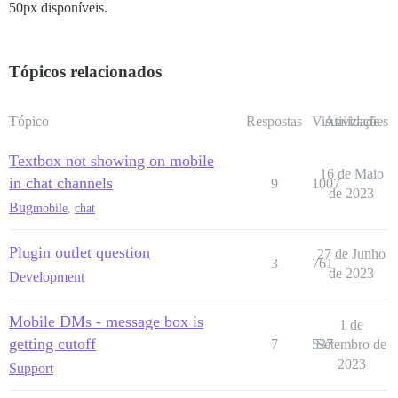
50px disponíveis.
Tópicos relacionados
Tópico
Respostas
Visualizações
Atividade
Textbox not showing on mobile
16 de Maio
in chat channels
9
1007
de 2023
Bug
mobile
,
chat
Plugin outlet question
27 de Junho
3
761
de 2023
Development
Mobile DMs - message box is
1 de
getting cutoff
7
537
Setembro de
2023
Support