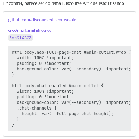
Encontrei, parece ser do tema Discourse Air que estou usando
github.com/discourse/discourse-air
scss/chat-mobile.scss
3ac914823
html body.has-full-page-chat #main-outlet.wrap {

  width: 100% !important;

  padding: 0 !important;

  background-color: var(--secondary) !important;

}

html body.chat-enabled #main-outlet {

  width: 100% !important;

  padding: 0 !important;

  background-color: var(--secondary) !important;

  .chat-channels {

    height: var(--full-page-chat-height);

  }
