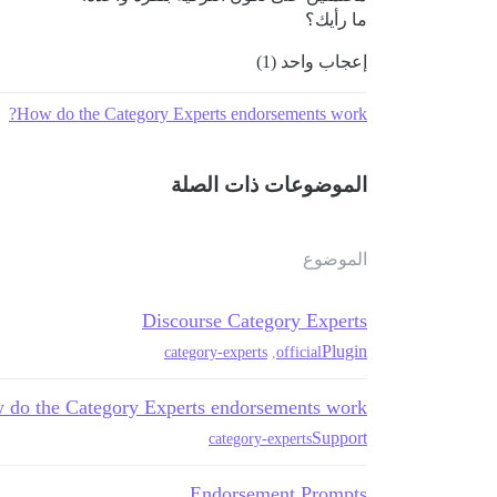
ما رأيك؟
إعجاب واحد (1)
How do the Category Experts endorsements work?
الموضوعات ذات الصلة
الموضوع
Discourse Category Experts
Plugin
category-experts
,
official
 do the Category Experts endorsements work?
Support
category-experts
Endorsement Prompts