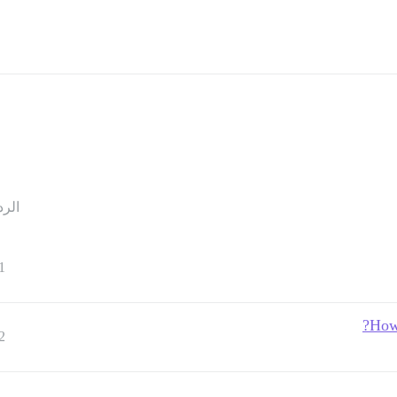
الرد
1
How
2