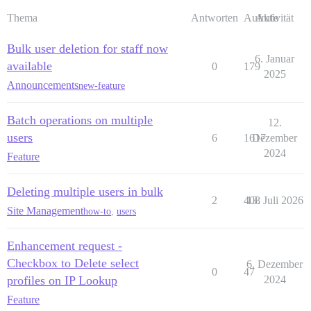
Thema
Antworten
Aufrufe
Aktivität
Bulk user deletion for staff now
6. Januar
available
0
179
2025
Announcements
new-feature
Batch operations on multiple
12.
users
6
1617
Dezember
2024
Feature
Deleting multiple users in bulk
2
408
13. Juli 2026
Site Management
how-to
,
users
Enhancement request -
Checkbox to Delete select
6. Dezember
0
47
profiles on IP Lookup
2024
Feature