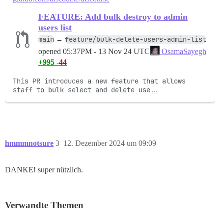
FEATURE: Add bulk destroy to admin
users list
main
feature/bulk-delete-users-admin-list
←
opened
05:37PM - 13 Nov 24 UTC
OsamaSayegh
+995
-44
This PR introduces a new feature that allows 
staff to bulk select and delete use
…
hmmmnotsure
3
12. Dezember 2024 um 09:09
DANKE! super nützlich.
Verwandte Themen