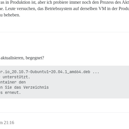
was in Produktion ist, aber ich probiere immer noch den Prozess des Ak
ne. Leute versuchen, das Betriebssystem auf derselben VM in der Produ
 zu beheben.
aktualisieren, begegnet?
r.io_20.10.7-0ubuntu1~20.04.1_amd64.deb ...

 unterstützt.

ntainer den

n Sie das Verzeichnis

m 21:16