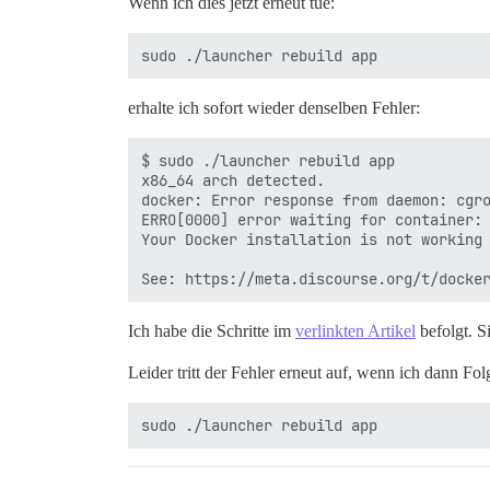
Wenn ich dies jetzt erneut tue:
erhalte ich sofort wieder denselben Fehler:
$ sudo ./launcher rebuild app

x86_64 arch detected.

docker: Error response from daemon: cgro
ERRO[0000] error waiting for container: 
Your Docker installation is not working 
Ich habe die Schritte im
verlinkten Artikel
befolgt. S
Leider tritt der Fehler erneut auf, wenn ich dann Fol