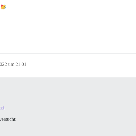
t
2022 um 21:01
ert
.
versucht: