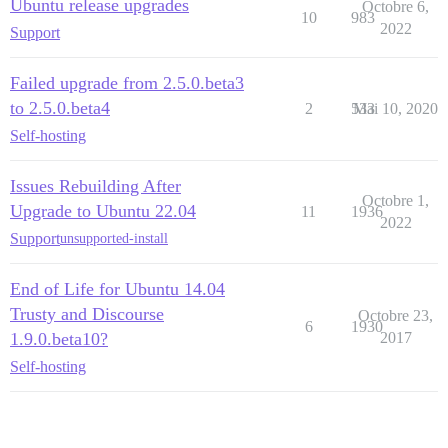
Ubuntu release upgrades
Octobre 6,
10
983
2022
Support
Failed upgrade from 2.5.0.beta3
to 2.5.0.beta4
2
533
Mai 10, 2020
Self-hosting
Issues Rebuilding After
Octobre 1,
Upgrade to Ubuntu 22.04
11
1936
2022
Support
unsupported-install
End of Life for Ubuntu 14.04
Trusty and Discourse
Octobre 23,
6
1930
1.9.0.beta10?
2017
Self-hosting