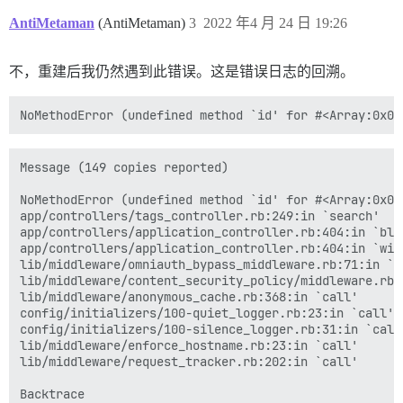
AntiMetaman
(AntiMetaman)
3
2022 年4 月 24 日 19:26
不，重建后我仍然遇到此错误。这是错误日志的回溯。
Message (149 copies reported)

NoMethodError (undefined method `id' for #<Array:0x000
app/controllers/tags_controller.rb:249:in `search'

app/controllers/application_controller.rb:404:in `blo
app/controllers/application_controller.rb:404:in `with
lib/middleware/omniauth_bypass_middleware.rb:71:in `ca
lib/middleware/content_security_policy/middleware.rb:1
lib/middleware/anonymous_cache.rb:368:in `call'

config/initializers/100-quiet_logger.rb:23:in `call'

config/initializers/100-silence_logger.rb:31:in `call'
lib/middleware/enforce_hostname.rb:23:in `call'

lib/middleware/request_tracker.rb:202:in `call'

Backtrace
