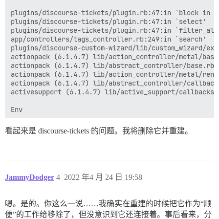
plugins/discourse-tickets/plugin.rb:47:in `block in f
plugins/discourse-tickets/plugin.rb:47:in `select'

plugins/discourse-tickets/plugin.rb:47:in `filter_allo
app/controllers/tags_controller.rb:249:in `search'

plugins/discourse-custom-wizard/lib/custom_wizard/ext
actionpack (6.1.4.7) lib/action_controller/metal/basi
actionpack (6.1.4.7) lib/abstract_controller/base.rb:
actionpack (6.1.4.7) lib/action_controller/metal/rend
actionpack (6.1.4.7) lib/abstract_controller/callback
activesupport (6.1.4.7) lib/active_support/callbacks.
Env

看起来是 discourse-tickets 的问题。我将删除它并重建。
JammyDodger
4
2022 年4 月 24 日 19:58
嗯。是的。你这么一说……我确实在重建的时候把它作为“顺
便”的工作给移除了，但没意识到它还连接着。事后看来，分