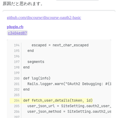
原因だと思われます。
actionpack-6.1.3.2/lib/action_dispatch/middleware/coo
actionpack-6.1.3.2/lib/action_dispatch/middleware/cal
github.com/discourse/discourse-oauth2-basic
activesupport-6.1.3.2/lib/active_support/callbacks.rb
plugin.rb
c3404ed87
actionpack-6.1.3.2/lib/action_dispatch/middleware/cal
actionpack-6.1.3.2/lib/action_dispatch/middleware/act
    escaped = next_char_escaped
  end
actionpack-6.1.3.2/lib/action_dispatch/middleware/deb
  segments
actionpack-6.1.3.2/lib/action_dispatch/middleware/sho
end
logster-2.9.6/lib/logster/middleware/reporter.rb:43:in
def log(info)
railties-6.1.3.2/lib/rails/rack/logger.rb:37:in `call_
  Rails.logger.warn("OAuth2 Debugging: #{info
end
railties-6.1.3.2/lib/rails/rack/logger.rb:28:in `call'
/var/www/discourse/config/initializers/100-quiet_logge
def fetch_user_details(token, id)
  user_json_url = SiteSetting.oauth2_user_jso
/var/www/discourse/config/initializers/100-silence_lo
  user_json_method = SiteSetting.oauth2_user_