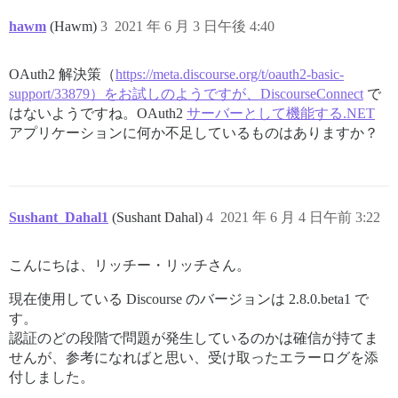
omniauth-1.9.1/lib/omniauth/strategy.rb:169:in `call'

hawm
(Hawm)
3
2021 年 6 月 3 日午後 4:40
omniauth-1.9.1/lib/omniauth/strategy.rb:420:in `call_a
OAuth2 解決策（
https://meta.discourse.org/t/oauth2-basic-
omniauth-1.9.1/lib/omniauth/strategy.rb:373:in `callba
support/33879）をお試しのようですが、DiscourseConnect
で
omniauth-oauth2-1.7.1/lib/omniauth/strategies/oauth2.
はないようですね。OAuth2
サーバーとして機能する.NET
アプリケーションに何か不足しているものはありますか？
omniauth-1.9.1/lib/omniauth/strategy.rb:238:in `callba
omniauth-1.9.1/lib/omniauth/strategy.rb:189:in `call!'
omniauth-1.9.1/lib/omniauth/strategy.rb:169:in `call'

Sushant_Dahal1
(Sushant Dahal)
4
2021 年 6 月 4 日午前 3:22
omniauth-1.9.1/lib/omniauth/strategy.rb:192:in `call!'
こんにちは、リッチー・リッチさん。
omniauth-1.9.1/lib/omniauth/strategy.rb:169:in `call'

現在使用している Discourse のバージョンは 2.8.0.beta1 で
omniauth-1.9.1/lib/omniauth/strategy.rb:192:in `call!'
す。
omniauth-1.9.1/lib/omniauth/strategy.rb:169:in `call'

認証のどの段階で問題が発生しているのかは確信が持てま
せんが、参考になればと思い、受け取ったエラーログを添
omniauth-1.9.1/lib/omniauth/strategy.rb:192:in `call!'
付しました。
omniauth-1.9.1/lib/omniauth/strategy.rb:169:in `call'
