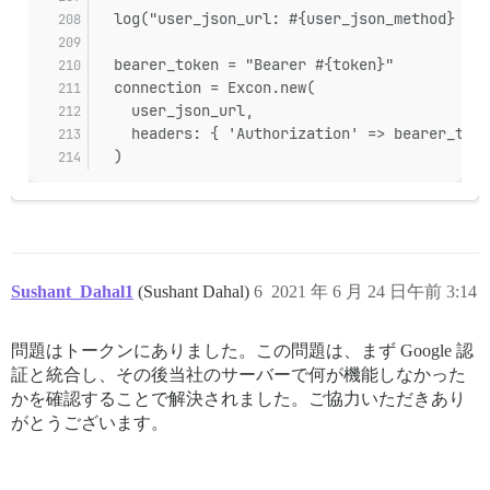
actionpack-6.1.3.2/lib/action_dispatch/middleware/rem
  log("user_json_url: #{user_json_method} #{u
actionpack-6.1.3.2/lib/action_dispatch/middleware/req
  bearer_token = "Bearer #{token}"
/var/www/discourse/lib/middleware/enforce_hostname.rb:
  connection = Excon.new(
    user_json_url,
rack-2.2.3/lib/rack/method_override.rb:24:in `call'

    headers: { 'Authorization' => bearer_toke
  )
actionpack-6.1.3.2/lib/action_dispatch/middleware/exe
rack-2.2.3/lib/rack/sendfile.rb:110:in `call'

actionpack-6.1.3.2/lib/action_dispatch/middleware/hos
rack-mini-profiler-2.3.2/lib/mini_profiler/profiler.rb
Sushant_Dahal1
(Sushant Dahal)
6
2021 年 6 月 24 日午前 3:14
message_bus-3.3.5/lib/message_bus/rack/middleware.rb:6
問題はトークンにありました。この問題は、まず Google 認
/var/www/discourse/lib/middleware/request_tracker.rb:1
証と統合し、その後当社のサーバーで何が機能しなかった
railties-6.1.3.2/lib/rails/engine.rb:539:in `call'

かを確認することで解決されました。ご協力いただきあり
がとうございます。
railties-6.1.3.2/lib/rails/railtie.rb:207:in `public_s
railties-6.1.3.2/lib/rails/railtie.rb:207:in `method_m