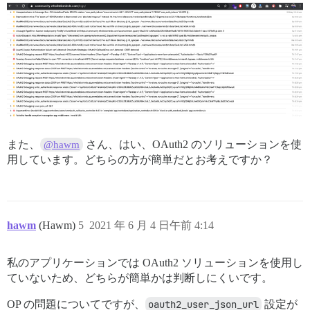
omniauth-1.9.1/lib/omniauth/strategy.rb:192:in `call!'
omniauth-1.9.1/lib/omniauth/strategy.rb:169:in `call'

omniauth-1.9.1/lib/omniauth/builder.rb:45:in `call'

/var/www/discourse/lib/middleware/omniauth_bypass_mid
rack-2.2.3/lib/rack/tempfile_reaper.rb:15:in `call'

また、
さん、はい、OAuth2 のソリューションを使
@hawm
rack-2.2.3/lib/rack/conditional_get.rb:27:in `call'

用しています。どちらの方が簡単だとお考えですか？
rack-2.2.3/lib/rack/head.rb:12:in `call'

actionpack-6.1.3.2/lib/action_dispatch/http/permissio
/var/www/discourse/lib/content_security_policy/middle
hawm
(Hawm)
5
2021 年 6 月 4 日午前 4:14
/var/www/discourse/lib/middleware/anonymous_cache.rb:3
私のアプリケーションでは OAuth2 ソリューションを使用し
rack-2.2.3/lib/rack/session/abstract/id.rb:266:in `con
ていないため、どちらが簡単かは判断しにくいです。
rack-2.2.3/lib/rack/session/abstract/id.rb:260:in `cal
OP の問題についてですが、
oauth2_user_json_url
設定が