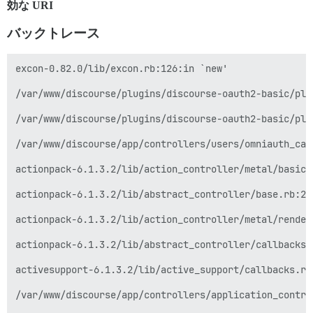
効な URI
バックトレース
excon-0.82.0/lib/excon.rb:126:in `new'

/var/www/discourse/plugins/discourse-oauth2-basic/plu
/var/www/discourse/plugins/discourse-oauth2-basic/plu
/var/www/discourse/app/controllers/users/omniauth_cal
actionpack-6.1.3.2/lib/action_controller/metal/basic_
actionpack-6.1.3.2/lib/abstract_controller/base.rb:22
actionpack-6.1.3.2/lib/action_controller/metal/render
actionpack-6.1.3.2/lib/abstract_controller/callbacks.
activesupport-6.1.3.2/lib/active_support/callbacks.rb
/var/www/discourse/app/controllers/application_contro