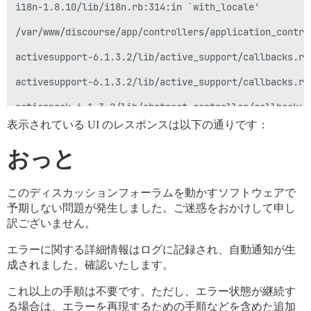
i18n-1.8.10/lib/i18n.rb:314:in `with_locale'

/var/www/discourse/app/controllers/application_contro
activesupport-6.1.3.2/lib/active_support/callbacks.rb
activesupport-6.1.3.2/lib/active_support/callbacks.rb
actionpack-6.1.3.2/lib/abstract_controller/callbacks.
表示されている UI のレスポンスは以下の通りです：
actionpack-6.1.3.2/lib/action_controller/metal/rescue
おっと
actionpack-6.1.3.2/lib/action_controller/metal/instru
activesupport-6.1.3.2/lib/active_support/notification
このディスカッションフォーラムを動かすソフトウェアで
activesupport-6.1.3.2/lib/active_support/notification
予期しない問題が発生しました。ご迷惑をおかけして申し
訳ございません。
activesupport-6.1.3.2/lib/active_support/notification
エラーに関する詳細情報はログに記録され、自動通知が生
actionpack-6.1.3.2/lib/action_controller/metal/instru
成されました。確認いたします。
actionpack-6.1.3.2/lib/action_controller/metal/params
これ以上の手順は不要です。ただし、エラー状態が継続す
る場合は、エラーを再現するための手順などを含めた追加
activerecord-6.1.3.2/lib/active_record/railties/contr