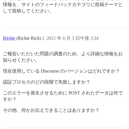
情報を、サイトのフィードバックカテゴリに投稿テーマと
actionpack-6.1.3.2/lib/abstract_controller/base.rb:165
して投稿してください。
actionview-6.1.3.2/lib/action_view/rendering.rb:39:in 
rack-mini-profiler-2.3.2/lib/mini_profiler/profiling_
Richie
(Richie Rich)
2
2021 年 6 月 3 日午後 3:34
actionpack-6.1.3.2/lib/action_controller/metal.rb:190:
actionpack-6.1.3.2/lib/action_controller/metal.rb:254:
ご報告いただいた問題の調査のため、より詳細な情報をお
知らせください。
actionpack-6.1.3.2/lib/action_dispatch/routing/route_
actionpack-6.1.3.2/lib/action_dispatch/routing/route_
現在使用している Discourse のバージョンはどれですか？
actionpack-6.1.3.2/lib/action_dispatch/journey/router
認証プロセスのどの段階で失敗しますか？
actionpack-6.1.3.2/lib/action_dispatch/journey/router.
このエラーを発生させるために POST されたデータは何で
すか？
actionpack-6.1.3.2/lib/action_dispatch/journey/router.
その他、何かお伝えできることはありますか？
actionpack-6.1.3.2/lib/action_dispatch/routing/route_
omniauth-1.9.1/lib/omniauth/strategy.rb:192:in `call!'