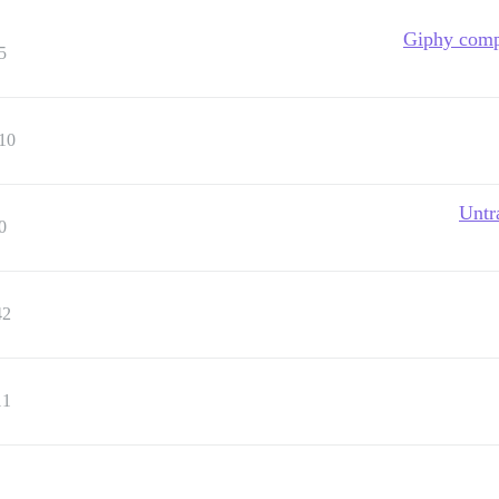
Giphy compo
5
10
Untr
0
42
11