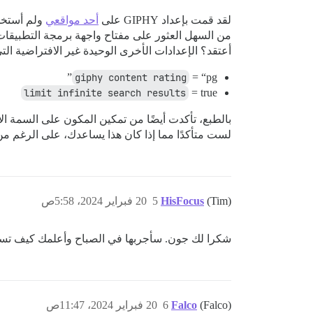
لقد قمت بإعداد GIPHY على
أحد مواقعي
ولم أستخدم
من السهل العثور على مفتاح واجهة برمجة التطبيقات (API) 
أعتقد؟ الإعدادات الأخرى الوحيدة غير الافتراضية الت
giphy content rating
= “pg”
limit infinite search results
= true
بالطبع، تأكدت أيضًا من تمكين المكون على السمة الا
لست متأكدًا مما إذا كان هذا يساعدك، على الرغم من 
(Tim)
HisFocus
5
20 فبراير 2024، 5:58ص
شكرا لك جون. سأجربها في الصباح وأعلمك كيف تسي
(Falco)
Falco
6
20 فبراير 2024، 11:47ص