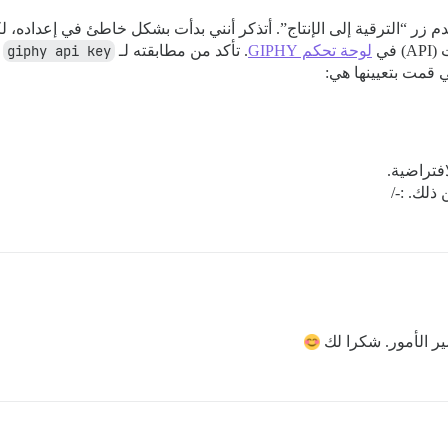
 زر “الترقية إلى الإنتاج”. أتذكر أنني بدأت بشكل خاطئ في إعداده، لك
في
لوحة تحكم GIPHY
. تأكد من مطابقته لـ
giphy api key
ي قمت بتعيينها هي:
فتراضية.
ذلك. :-/
ر الأمور. شكرا لك