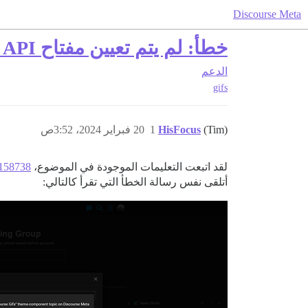
Discourse Meta
خطأ: لم يتم تعيين مفتاح GIFPHY API
الدعم
gifs
(Tim)
HisFocus
1
20 فبراير 2024، 3:52ص
لقد اتبعت التعليمات الموجودة في الموضوع،
/158738،
أتلقى نفس رسالة الخطأ التي تقرأ كالتالي: