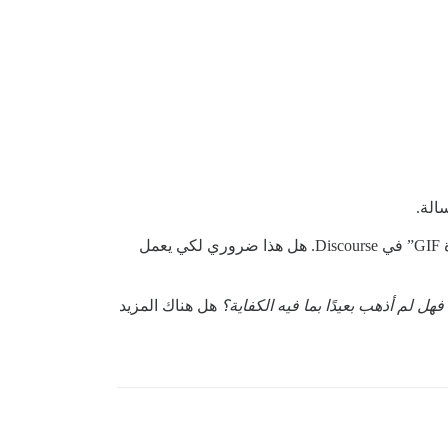
اعذروني، ولكن هل يجب علي “الترقية إلى مفتاح الإنتاج”؟ يتطلب مني ذلك بطريقة ما تسجيل فيديو لكيفية استخدام “صورة GIF” في Discourse. هل هذا ضروري لكي يعمل
 لم أذهب بعيدًا بما فيه الكفاية؟
هل هناك المزيد