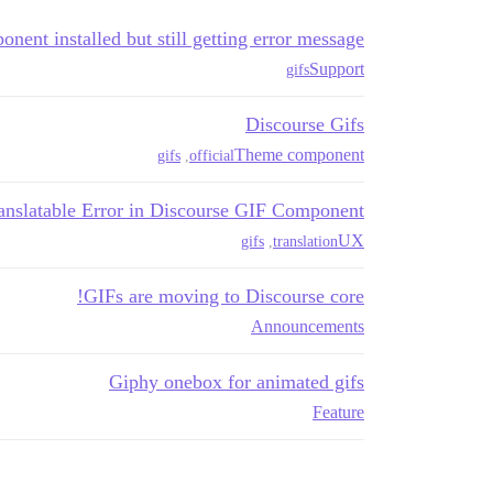
nent installed but still getting error message
Support
gifs
Discourse Gifs
Theme component
gifs
,
official
anslatable Error in Discourse GIF Component
UX
gifs
,
translation
GIFs are moving to Discourse core!
Announcements
Giphy onebox for animated gifs
Feature