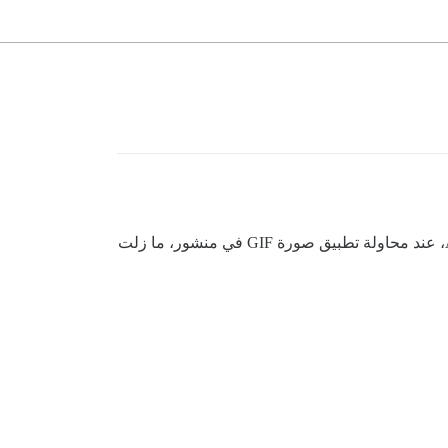
ولكن عند تطبيق مفتاح API، عند محاولة تطبيق صورة GIF في منشور، ما زلت