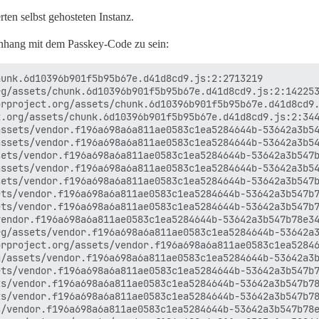
rten selbst gehosteten Instanz.
enhang mit dem Passkey-Code zu sein:
unk.6d10396b901f5b95b67e.d41d8cd9.js:2:2713219

g/assets/chunk.6d10396b901f5b95b67e.d41d8cd9.js:2:142253
rproject.org/assets/chunk.6d10396b901f5b95b67e.d41d8cd9.
.org/assets/chunk.6d10396b901f5b95b67e.d41d8cd9.js:2:344
ssets/vendor.f196a698a6a811ae0583c1ea5284644b-53642a3b54
ssets/vendor.f196a698a6a811ae0583c1ea5284644b-53642a3b54
ets/vendor.f196a698a6a811ae0583c1ea5284644b-53642a3b547b
ssets/vendor.f196a698a6a811ae0583c1ea5284644b-53642a3b54
ets/vendor.f196a698a6a811ae0583c1ea5284644b-53642a3b547b
ts/vendor.f196a698a6a811ae0583c1ea5284644b-53642a3b547b7
ts/vendor.f196a698a6a811ae0583c1ea5284644b-53642a3b547b7
endor.f196a698a6a811ae0583c1ea5284644b-53642a3b547b78e34
g/assets/vendor.f196a698a6a811ae0583c1ea5284644b-53642a3
rproject.org/assets/vendor.f196a698a6a811ae0583c1ea52846
/assets/vendor.f196a698a6a811ae0583c1ea5284644b-53642a3b
ts/vendor.f196a698a6a811ae0583c1ea5284644b-53642a3b547b7
s/vendor.f196a698a6a811ae0583c1ea5284644b-53642a3b547b78
s/vendor.f196a698a6a811ae0583c1ea5284644b-53642a3b547b78
/vendor.f196a698a6a811ae0583c1ea5284644b-53642a3b547b78e