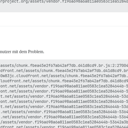
rproject.org/assets/vendor.f196a698a6a811ae0583c1ea52846
nutzer mit dem Problem.
assets/chunk.fbea45e2f67ab42af7db.d41d8cd9.br.js:2:27004
dfront.net/assets/chunk.fbea45e2f67ab42af7db.d41d8cd9.br
0w83jc.cloudfront.net/assets/chunk.fbea45e2f67ab42af7db.
loudfront.net/assets/chunk.fbea45e2f67ab42af7db.d41d8cd9
ont.net/assets/vendor.f196a698a6a811ae0583c1ea5284644b-5
ont.net/assets/vendor.f196a698a6a811ae0583c1ea5284644b-5
t.net/assets/vendor.f196a698a6a811ae0583c1ea5284644b-536
ont.net/assets/vendor.f196a698a6a811ae0583c1ea5284644b-5
t.net/assets/vendor.f196a698a6a811ae0583c1ea5284644b-536
.net/assets/vendor.f196a698a6a811ae0583c1ea5284644b-5364
.net/assets/vendor.f196a698a6a811ae0583c1ea5284644b-5364
/assets/vendor.f196a698a6a811ae0583c1ea5284644b-53642a3b
dfront.net/assets/vendor.f196a698a6a811ae0583c1ea5284644