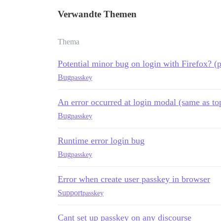
Verwandte Themen
Thema
Potential minor bug on login with Firefox? (po
Bug
passkey
An error occurred at login modal (same as t
Bug
passkey
Runtime error login bug
Bug
passkey
Error when create user passkey in browser
Support
passkey
Cant set up passkey on any discourse