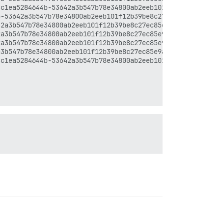
c1ea5284644b-53642a3b547b78e34800ab2eeb101f12b39be8c27ec
-53642a3b547b78e34800ab2eeb101f12b39be8c27ec85e9ad359a09
2a3b547b78e34800ab2eeb101f12b39be8c27ec85e9ad359a095161f
a3b547b78e34800ab2eeb101f12b39be8c27ec85e9ad359a095161fa
a3b547b78e34800ab2eeb101f12b39be8c27ec85e9ad359a095161fa
3b547b78e34800ab2eeb101f12b39be8c27ec85e9ad359a095161fad
c1ea5284644b-53642a3b547b78e34800ab2eeb101f12b39be8c27ec