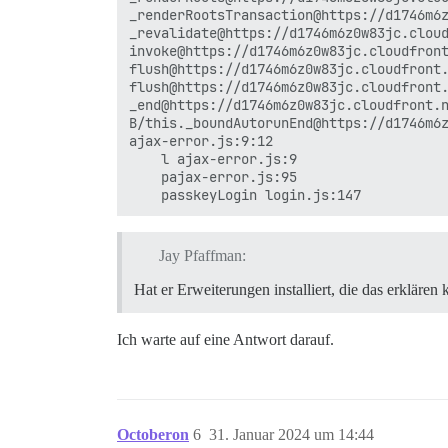
_renderRootsTransaction@https://d1746m6z
_revalidate@https://d1746m6z0w83jc.cloud
invoke@https://d1746m6z0w83jc.cloudfront
flush@https://d1746m6z0w83jc.cloudfront.
flush@https://d1746m6z0w83jc.cloudfront.
_end@https://d1746m6z0w83jc.cloudfront.n
B/this._boundAutorunEnd@https://d1746m6z
ajax-error.js:9:12

    l ajax-error.js:9

    pajax-error.js:95

Jay Pfaffman:
Hat er Erweiterungen installiert, die das erklären
Ich warte auf eine Antwort darauf.
Octoberon
6
31. Januar 2024 um 14:44