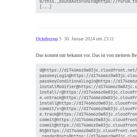
B/this._boundAutorunEnd@https://forum.to
Octoberon
5
30. Januar 2024 um 23:11
Das kommt mir bekannt vor. Das ist von meinem Be
d@https://d1746m6z0w83jc.cloudfront.net/
passkeyLogin@https://d1746m6z0w83jc.clou
passkeyConditionalLogin@https://d1746m6z
installModifier@https://d1746m6z0w83jc.c
install/<@https://d1746m6z0w83jc.cloudfr
e.untrack@https://d1746m6z0w83jc.cloudfr
install@https://d1746m6z0w83jc.cloudfron
commit/v<@https://d1746m6z0w83jc.cloudfr
e.track@https://d1746m6z0w83jc.cloudfron
commit@https://d1746m6z0w83jc.cloudfront
commit@https://d1746m6z0w83jc.cloudfront
Nt@https://d1746m6z0w83jc.cloudfront.net
_renderRoots@https://d1746m6z0w83jc.clou