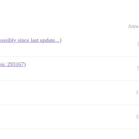
Antw
ssibly since last update...)
opic 293167)
1
1