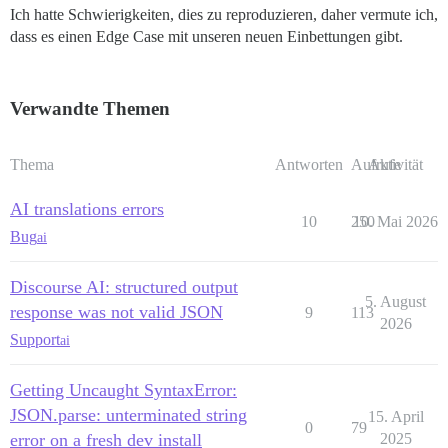
Ich hatte Schwierigkeiten, dies zu reproduzieren, daher vermute ich,
dass es einen Edge Case mit unseren neuen Einbettungen gibt.
Verwandte Themen
Thema
Antworten
Aufrufe
Aktivität
AI translations errors
10
250
10. Mai 2026
Bug
ai
Discourse AI: structured output
5. August
response was not valid JSON
9
113
2026
Support
ai
Getting Uncaught SyntaxError:
JSON.parse: unterminated string
15. April
0
79
error on a fresh dev install
2025