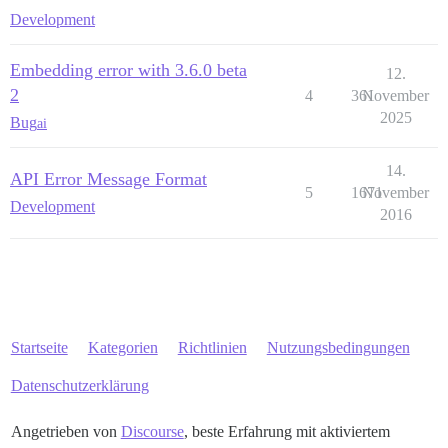
Development
Embedding error with 3.6.0 beta
12.
2
4
361
November
2025
Bug
ai
14.
API Error Message Format
5
1671
November
Development
2016
Startseite
Kategorien
Richtlinien
Nutzungsbedingungen
Datenschutzerklärung
Angetrieben von
Discourse
, beste Erfahrung mit aktiviertem