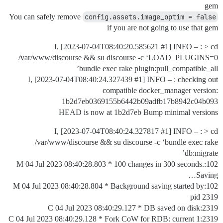
gem
You can safely remove
config.assets.image_optim = false
if you are not going to use that gem
I, [2023-07-04T08:40:20.585621
#1
] INFO – : > cd
/var/www/discourse && su discourse -c ‘LOAD_PLUGINS=0
bundle exec rake plugin:pull_compatible_all’
I, [2023-07-04T08:40:24.327439
#1
] INFO – : checking out
compatible docker_manager version:
1b2d7eb0369155b6442b09adfb17b8942c04b093
HEAD is now at 1b2d7eb Bump minimal versions
I, [2023-07-04T08:40:24.327817
#1
] INFO – : > cd
/var/www/discourse && su discourse -c ‘bundle exec rake
db:migrate’
102:M 04 Jul 2023 08:40:28.803 * 100 changes in 300 seconds.
Saving…
102:M 04 Jul 2023 08:40:28.804 * Background saving started by
pid 2319
2319:C 04 Jul 2023 08:40:29.127 * DB saved on disk
2319:C 04 Jul 2023 08:40:29.128 * Fork CoW for RDB: current 1