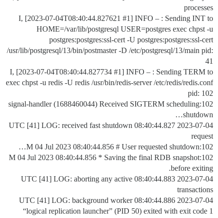
processes
I, [2023-07-04T08:40:44.827621
#1
] INFO – : Sending INT to
HOME=/var/lib/postgresql USER=postgres exec chpst -u
postgres:postgres:ssl-cert -U postgres:postgres:ssl-cert
/usr/lib/postgresql/13/bin/postmaster -D /etc/postgresql/13/main pid:
41
I, [2023-07-04T08:40:44.827734
#1
] INFO – : Sending TERM to
exec chpst -u redis -U redis /usr/bin/redis-server /etc/redis/redis.conf
pid: 102
102:signal-handler (1688460044) Received SIGTERM scheduling
shutdown…
2023-07-04 08:40:44.827 UTC [41] LOG: received fast shutdown
request
102:M 04 Jul 2023 08:40:44.856 # User requested shutdown…
102:M 04 Jul 2023 08:40:44.856 * Saving the final RDB snapshot
before exiting.
2023-07-04 08:40:44.883 UTC [41] LOG: aborting any active
transactions
2023-07-04 08:40:44.886 UTC [41] LOG: background worker
“logical replication launcher” (PID 50) exited with exit code 1