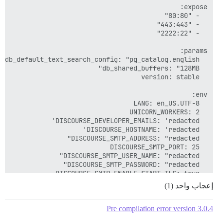
7a68bb877ce724ea4a3424c77d39250b8ee20cb022194938925ce8

إعجاب واحد (1)
Pre compilation error version 3.0.4