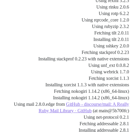
Using rexml 3.2.5
Using rinku 2.0.6
Using rotp 6.2.2
Using rqrcode_core 1.2.0
Using rubyzip 2.3.2
Fetching tilt 2.0.11
Installing tilt 2.0.11
Using sshkey 2.0.0
Fetching stackprof 0.2.23
Installing stackprof 0.2.23 with native extensions
Using unf_ext 0.0.8.2
Using webrick 1.7.0
Fetching xorcist 1.1.3
Installing xorcist 1.1.3 with native extensions
Fetching nokogiri 1.14.2 (x86_64-linux)
Installing nokogiri 1.14.2 (x86_64-linux)
Using mail 2.8.0.edge from
GitHub - discourse/mail: A Really
Ruby Mail Library · GitHub
(at main@5b700fc)
Using net-protocol 0.2.1
Fetching addressable 2.8.1
Installing addressable 2.8.1