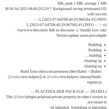
MB, peak 1 MB, average 1 MB
102:M 04 Jul 2023 08:40:29.210 * Background saving terminated
with success
I, [2023-07-04T08:40:29.966284
#1
] INFO – :
I, [2023-07-04T08:40:29.967083
#1
] INFO – : > cd
/var/www/discourse && su discourse -c ‘bundle exec rake
themes:update assets:precompile’
Building
Building
building…
cleaning up
cleaning up
Build Error (broccoli-persistent-filter:Babel > [Babel:
@ember
/test-helpers]) in
@ember
/test-helpers/-internal/build-
registry.js
[BABEL]: — PLACEHOLDER PACKAGE —
This
@babel
/plugin-proposal-private-property-in-object version is
not meant to
be imported. Something is importing