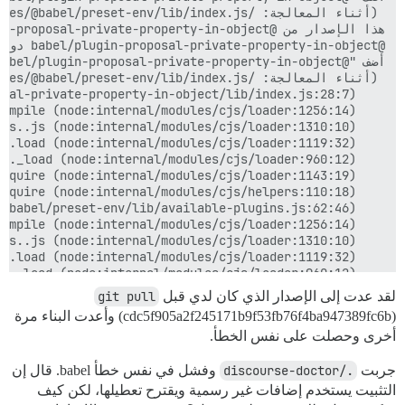
لقد عدت إلى الإصدار الذي كان لدي قبل
git pull
(cdc5f905a2f245171b9f53fb76f4ba947389fc6b) وأعدت البناء مرة
أخرى وحصلت على نفس الخطأ.
جربت
./discourse-doctor
وفشل في نفس خطأ babel. قال إن
التثبيت يستخدم إضافات غير رسمية ويقترح تعطيلها، لكن كيف