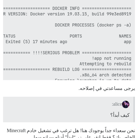
يرجى مساعدتي في إصلاحه.
alice:
كيف أبدأ؟
نحن سعداء جداً بوجودك هنا! هل ترغب في تشغيل خادم Minecraft
الخاص بك؟ فقط انقر على زر “ابدأ” أدناه — إنه سهل.