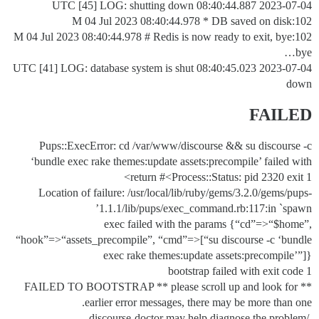
2023-07-04 08:40:44.887 UTC [45] LOG: shutting down
102:M 04 Jul 2023 08:40:44.978 * DB saved on disk
102:M 04 Jul 2023 08:40:44.978 # Redis is now ready to exit, bye
bye…
2023-07-04 08:40:45.023 UTC [41] LOG: database system is shut
down
FAILED
Pups::ExecError: cd /var/www/discourse && su discourse -c
‘bundle exec rake themes:update assets:precompile’ failed with
return #<Process::Status: pid 2320 exit 1>
Location of failure: /usr/local/lib/ruby/gems/3.2.0/gems/pups-
1.1.1/lib/pups/exec_command.rb:117:in `spawn’
exec failed with the params {“cd”=>“$home”,
“hook”=>“assets_precompile”, “cmd”=>[“su discourse -c ‘bundle
exec rake themes:update assets:precompile’”]}
bootstrap failed with exit code 1
** FAILED TO BOOTSTRAP ** please scroll up and look for
earlier error messages, there may be more than one.
./discourse-doctor may help diagnose the problem.