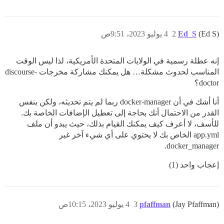
(Ed S)
Ed_S
2
4 يوليو 2023، 9:51ص
إنه عطلة رسمية في الولايات المتحدة الأمريكية، لذا ليس الوقت
المناسب لحدوث مشكلة… هل يمكنك مشاركة مخرجات discourse-
doctor؟
أنا أشك في أن docker-manager ربما لم يتم تحديثه، ولكن بنفس
القدر من الاحتمال أنك بحاجة إلى تعطيل الإضافات الخاصة بك.
للأسف، لا أعرف كيف يمكنك القيام بذلك، حيث يبدو أن ملف
app.yml الخاص بك لا يحتوي على أي شيء آخر غير
docker_manager.
إعجاب واحد (1)
  - exec: awk -F\# '{print $1;}' ~/.ssh/authorized_keys | awk 'BEGIN { print "Authorized SSH keys for this container:"; } NF>=2 {print $NF;}'

(Jay Pfaffman)
pfaffman
3
4 يوليو 2023، 10:15ص