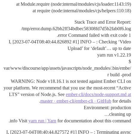
at Module.require (node:internal/modules/cjs/loader:1143:19)
at require (node:internal/modules/cjs/helpers:110:18)
Stack Trace and Error Report:
/tmp/error.dump.62bb2ff34bdbec58308fd7d5b2fab0f6.log
error Command failed with exit code 1.
I, [2023-07-04T08:40:44.826892
#1
] INFO – : Checking ‘Video
Upload’ for ‘default’… up to date
yarn run v1.22.19
$
/var/www/discourse/app/assets/javascripts/node_modules/.bin/embe
r build -prod
WARNING: Node v18.16.1 is not tested against Ember CLI on
your platform. We recommend that you use the most-recent “Active
LTS” version of Node.js. See
ember-cli/docs/node-support.md at
master · ember-cli/ember-cli · GitHub
for details.
Environment: production
cleaning up…
info Visit
yarn run | Yarn
for documentation about this command.
I, [2023-07-04T08:40:44.827572
#1
] INFO – : Terminating async