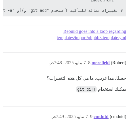
لا تغييرات مضافة للتأكيد (استخدم "git add" و/أو "git commit -a")

Rebuild goes into a loop regarding
templates/import/phpbb3.template.yml
(Robert)
merefield
8
7 مايو 2025، 7:48ص
حسنًا، هذا غريب. ما هي كل هذه التغييرات؟
يمكنك استخدام
git diff
(cmdntd)
cmdntd
9
7 مايو 2025، 7:49ص