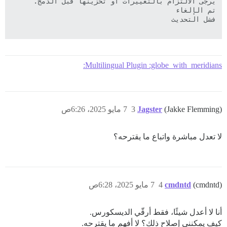
Multilingual Plugin :globe_with_meridians:
(Jakke Flemming)
Jagster
3
7 مايو 2025، 6:26ص
لا تعدل مباشرة واتباع ما يقترحه؟
(cmdntd)
cmdntd
4
7 مايو 2025، 6:28ص
أنا لا أعدل شيئًا، فقط أرقّي الديسكورس.
كيف يمكنني إصلاح ذلك؟ لا أفهم ما يقترحه.