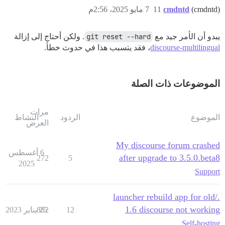
(cmdntd)
cmdntd
11
7 مايو 2025، 2:56م
يبدو أن الأمر جيد مع
git reset --hard
. ولكن أحتاج إلى إزالة
discourse-multilingual
، فقد يتسبب هذا في حدوث خطأ.
الموضوعات ذات الصلة
مرات
الموضوع
الردود
النشاط
العرض
My discourse forum crashed
6 أغسطس
after upgrade to 3.5.0.beta8
272
5
2025
Support
./launcher rebuild app for old
1.6 discourse not working
12
25 يناير 2023
882
Self-hosting