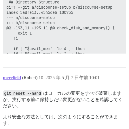
 ## Directory Structure

diff --git a/discourse-setup b/discourse-setup

index 5adfe13..4545deb 100755

--- a/discourse-setup

+++ b/discourse-setup

@@ -193,11 +193,11 @@ check_disk_and_memory() {

     exit 1

   fi

-  if [ "$avail_mem" -le 4 ]; then

+  if [ "$avail_mem" -le 2 ]; then

     total_swap=`free -g --si | awk ' /Swap:/  {print 
     if [ "$total_swap" -lt 2 ]; then

-      echo "WARNING: Discourse requires at least 2GB
merefield
(Robert)
10
2025 年 5 月 7 日午前 10:01
+      echo "WARNING: Discourse requires at least 2GB
       echo "or less. This system does not appear to 
       echo

git reset --hard
はローカルの変更をすべて破棄します
       echo "Without sufficient swap space, your site
が、実行する前に保持したい変更がないことを確認してく
diff --git a/image/base/Dockerfile b/image/base/Docker
index 66de0df..3eab95a 100644

ださい。
--- a/image/base/Dockerfile

+++ b/image/base/Dockerfile

より安全な方法としては、次のようにすることができま
@@ -2,11 +2,7 @@

す。
 # VERSION:  release
