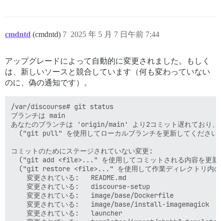
cmdntd
(cmdntd)
7
2025 年 5 月 7 日午前 7:44
アップグレードによって自動的に変更されました。もしく
は、新しいソースと競合しています（何も変わっていない
のに、偽の通知です）。
/var/discourse# git status

ブランチは main

あなたのブランチは 'origin/main' より2コミット遅れてお
  ("git pull" を使用してローカルブランチを更新してください)
コミットのためにステージされていない変更:

  ("git add <file>..." を使用してコミットされる内容を更新)
  ("git restore <file>..." を使用して作業ディレクトリ内
	変更されている:   README.md

	変更されている:   discourse-setup

	変更されている:   image/base/Dockerfile

	変更されている:   image/base/install-imagemagick

	変更されている:   launcher
