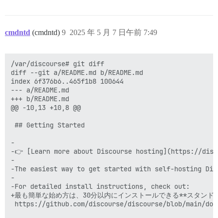
cmdntd
(cmdntd)
9
2025 年 5 月 7 日午前 7:49
/var/discourse# git diff

diff --git a/README.md b/README.md

index 6f376b6..465f1b8 100644

--- a/README.md

+++ b/README.md

@@ -10,13 +10,8 @@

 ## Getting Started

-

-👉 [Learn more about Discourse hosting](https://disc
-

-The easiest way to get started with self-hosting Dis
-

-For detailed install instructions, check out:

+最も簡単な始め方は、30分以内にインストールできる**スタンド
 https://github.com/discourse/discourse/blob/main/docs