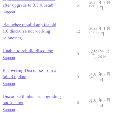
2025 年 8 月
+++ b/image/base/install-imagemagick

after upgrade to 3.5.0.beta8
5
269
@@ -14,17 +14,16 @@ WDIR=/tmp/imagemagick

6 日
 apt -y -q remove imagemagick

Support
 apt -y -q install git make gcc pkg-config autoconf c
     libde265-0 libde265-dev ${LIBJPEGTURBO} libwebp7
./launcher rebuild app for old
-    libpng16-16 libpng-dev libwebp-dev libgomp1 libao
2023 年 1 月
+    libpng16-16 libpng-dev libwebp-dev libgomp1 \

1.6 discourse not working
12
878
25 日
     libwebpmux3 libwebpdemux2 ghostscript libxml2-de
Self-hosting
-    libltdl7-dev libbz2-dev gsfonts libtiff-dev libf
+    libltdl7-dev libbz2-dev gsfonts libtiff-dev libf
Unable to rebuild discourse
2024 年 12
-if cat /etc/issue | grep -qi Debian; then

9
264
月 24 日
-  # Get VERSION_CODENAME

Support
-  . /etc/os-release

-  # Use backports

Recovering Discourse from a
-  apt -y -q install libheif1/$VERSION_CODENAME-backp
2016 年 7 月
+# Ubuntu doesn't like backports

failed update
9
3423
2 日
+if cat /etc/issue | grep -qiE 'Debian GNU/Linux 12|Ub
Support
+  apt -y install libaom-dev

 else

-  apt -y -q install libheif1 libheif-dev

Discourse thinks it is upgrading
+  # Use backports instead of compiling it

2016 年 7 月
but it is not
+  apt -y -q install -t bullseye-backports libaom-dev

6
2590
2 日
 fi

Support