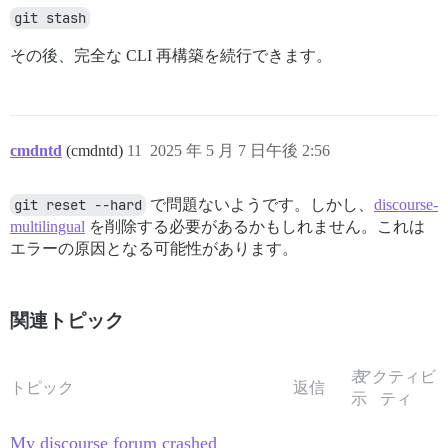
git stash
 ARG DEBIAN_RELEASE=bookworm

-

その後、完全な CLI 再構築を続行できます。
 FROM discourse/ruby:3.3.6-${DEBIAN_RELEASE}-slim AS b
-ARG DEBIAN_RELEASE

-ENV DEBIAN_RELEASE=${DEBIAN_RELEASE}

-RUN echo "deb http://deb.debian.org/debian ${DEBIAN_
 RUN apt update && \

cmdntd
(cmdntd)
11
2025 年 5 月 7 日午後 2:56
 DEBIAN_FRONTEND=noninteractive apt-get -y install wge
     autoconf build-essential \

@@ -66,9 +62,9 @@ RUN --mount=type=tmpfs,target=/var/l
git reset --hard
で問題ないようです。しかし、
discourse-
     libtcmalloc-minimal4 cmake \

     pngcrush pngquant ripgrep poppler-utils \

multilingual
を削除する必要があるかもしれません。これは
 # imagemagick runtime dependencies

エラーの原因となる可能性があります。
-    ghostscript libjbig0 libtiff6 libpng16-16 libfont
+    libheif1 libjbig0 libtiff6 libpng16-16 libfontcon
     libwebpdemux2 libwebpmux3 libxext6 librsvg2-2 lib
-    fonts-urw-base35 libheif1/${DEBIAN_RELEASE}-backp
関連トピック
+    fonts-urw-base35 \

 # nginx runtime dependencies \

     nginx-common && \

表
アクティビ
 # install these without recommends to avoid pulling i
トピック
返信
示
ティ
diff --git a/image/base/install-imagemagick b/image/b
index b1402bd..9ab268e 100755

--- a/image/base/install-imagemagick

My discourse forum crashed