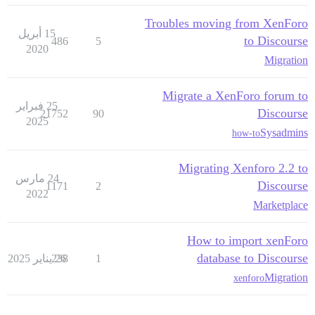
Troubles moving from XenForo
15 أبريل
to Discourse
486
5
2020
Migration
Migrate a XenForo forum to
25 فبراير
Discourse
21752
90
2025
Sysadmins
how-to
Migrating Xenforo 2.2 to
24 مارس
Discourse
1171
2
2022
Marketplace
How to import xenForo
database to Discourse
1
26 يناير 2025
238
Migration
xenforo