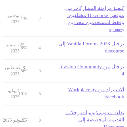
كيفية مزامنة المشاركات بين
موقعي Discourse مختلفين،
2 نوفمبر
138
2
2025
وفقط لمستخدمين محددين
sql-query
ترحيل Vanilla Forums 2023 إلى
22 سبتمبر
698
4
discourse
2025
ترحيل من Invision Community
8 أغسطس
569
3
4
2025
الاستيراد من Workplace by
11 يوليو
1018
5
Facebook
2025
نقلت مدونتي/يوميات رحلاتي
القديمة المخصصة إلى
3
25 يونيو 2025
257
Discourse