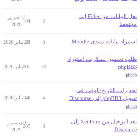
نقل البيانات من Fider إلى
12 فبراير
104
2
مجتمعنا
2026
استيراد بيانات منتدى Moodle
3
28 يناير 2026
124
طلب تحسين لسكربت استيراد
phpBB3
39
19 يناير 2026
901
phpbb
تحذيرات التاريخ/الوقت في
تحويل phpBB3 إلى Discourse
4
14 يناير 2026
145
phpbb
بعد الترحيل من XenForo إلى
9 ديسمبر
205
3
Discourse
2025