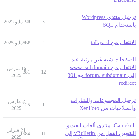
ترحيل منتدى Wordpress
3
30 مايو 2025
159
باستخدام SQL
الانتقال من talkyard
2
12 مايو 2025
532
الصفحات شبه غير مرئية عند
الانتقال من www. subdomain
16 مارس
381
12
إلى forum. subdomain مع 301
2025
redirect
ترحيل المجموعات والشارات
2 مارس
125
1
والصلاحيات من XenForo
2025
Gamekult، منتدى ألعاب الفيديو
21 فبراير
الشهير، انتقل من vBulletin إلى
1984
11
2025