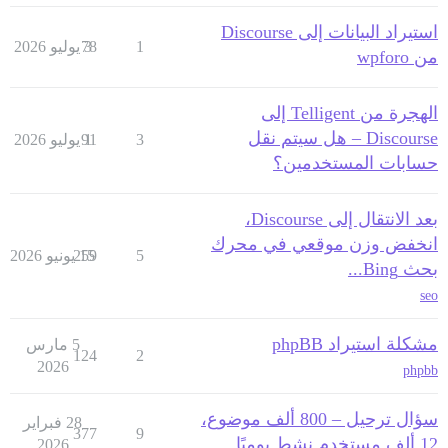
استيراد البيانات إلى Discourse
1
3 يوليو 2026
78
من wpforo
الهجرة من Telligent إلى
Discourse – هل سيتم نقل
3
1 يوليو 2026
91
حسابات المستخدمين؟
بعد الانتقال إلى Discourse،
انخفض وزن موقعي في محرك
5
15 يونيو 2026
259
بحث Bing...
seo
مشكلة استيراد phpBB
5 مارس
124
2
2026
phpbb
سؤال ترحيل – 800 ألف موضوع،
28 فبراير
377
9
12 ألف مستخدم نشط يوميًا
2026