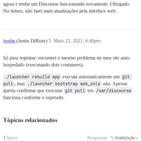
agora e tenho um Discourse funcionando novamente. Obrigado.
No futuro, não farei mais atualizações pela interface web.
justin
(Justin DiRose)
5
Maio 23, 2021, 6:40pm
Só para registrar: encontrei o mesmo problema no meu site auto-
hospedado (executando dois containers).
./launcher rebuild app
executa automaticamente um
git 
pull
, mas
./launcher bootstrap web_only
não. Apenas
queria confirmar que executar
git pull
em
/var/discourse
funciona conforme o esperado.
Tópicos relacionados
Tópico
Respostas
Visualizações
Atividade