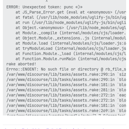
                 ^

ERROR: Unexpected token: punc «)»

    at JS_Parse_Error.get (eval at <anonymous> (/usr/
    at fatal (/usr/lib/node_modules/uglify-js/bin/ugli
    at run (/usr/lib/node_modules/uglify-js/bin/uglify
    at Object.<anonymous> (/usr/lib/node_modules/ugli
    at Module._compile (internal/modules/cjs/loader.js
    at Object.Module._extensions..js (internal/module
    at Module.load (internal/modules/cjs/loader.js:653
    at tryModuleLoad (internal/modules/cjs/loader.js:5
    at Function.Module._load (internal/modules/cjs/loa
    at Function.Module.runMain (internal/modules/cjs/l
rake aborted!

Errno::ENOENT: No such file or directory @ rb_file_s_
/var/www/discourse/lib/tasks/assets.rake:290:in `size'
/var/www/discourse/lib/tasks/assets.rake:290:in `bloc
/var/www/discourse/lib/tasks/assets.rake:181:in `block
/var/www/discourse/lib/tasks/assets.rake:281:in `bloc
/var/www/discourse/lib/tasks/assets.rake:272:in `each'
/var/www/discourse/lib/tasks/assets.rake:272:in `bloc
/var/www/discourse/lib/tasks/assets.rake:181:in `concu
/var/www/discourse/lib/tasks/assets.rake:269:in `block
/var/www/discourse/vendor/bundle/ruby/2.7.0/gems/rake
/usr/local/bin/bundle:23:in `load'

/usr/local/bin/bundle:23:in `<main>'
