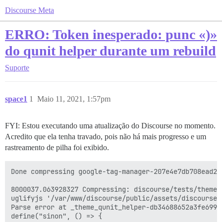
Discourse Meta
ERRO: Token inesperado: punc «)»
do qunit helper durante um rebuild
Suporte
space1
1
Maio 11, 2021, 1:57pm
FYI: Estou executando uma atualização do Discourse no momento.
Acredito que ela tenha travado, pois não há mais progresso e um
rastreamento de pilha foi exibido.
Done compressing google-tag-manager-207e4e7db708ead22
8000037.063928327 Compressing: discourse/tests/theme_
uglifyjs '/var/www/discourse/public/assets/discourse/
Parse error at _theme_qunit_helper-db34688652a3fe6992
define("sinon", () => {
