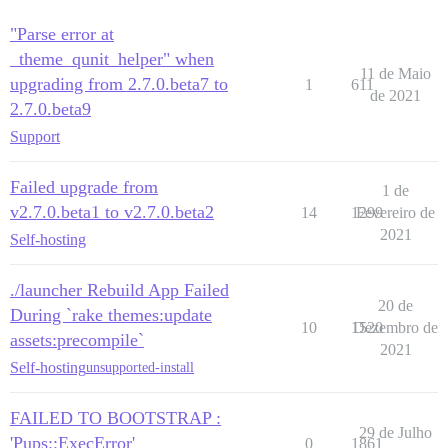
"Parse error at
_theme_qunit_helper" when
11 de Maio
upgrading from 2.7.0.beta7 to
1
611
de 2021
2.7.0.beta9
Support
Failed upgrade from
1 de
v2.7.0.beta1 to v2.7.0.beta2
14
1299
Fevereiro de
2021
Self-hosting
./launcher Rebuild App Failed
20 de
During `rake themes:update
10
1520
Dezembro de
assets:precompile`
2021
Self-hosting
unsupported-install
FAILED TO BOOTSTRAP :
29 de Julho
'Pups::ExecError'
0
1861