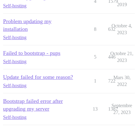
4
1579
2019
Self-hosting
Problem updating my
Octobre 4,
installation
8
632
2023
Self-hosting
Failed to bootstrap - pups
Octobre 21,
5
446
2023
Self-hosting
Update failed for some reason?
Mars 30,
1
722
2022
Self-hosting
Bootstrap failed error after
Septembre
upgrading my server
13
1387
27, 2023
Self-hosting