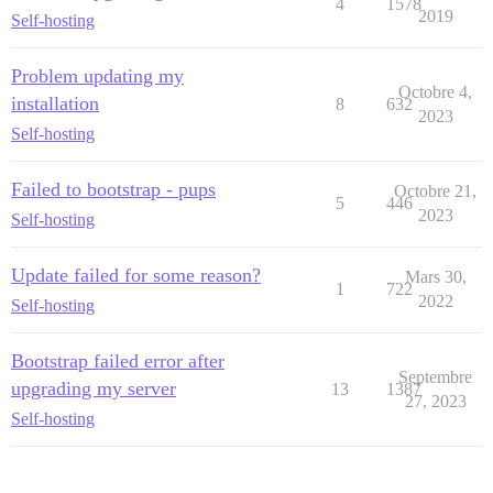
4
1578
2019
Self-hosting
Problem updating my
Octobre 4,
installation
8
632
2023
Self-hosting
Failed to bootstrap - pups
Octobre 21,
5
446
2023
Self-hosting
Update failed for some reason?
Mars 30,
1
722
2022
Self-hosting
Bootstrap failed error after
Septembre
upgrading my server
13
1387
27, 2023
Self-hosting