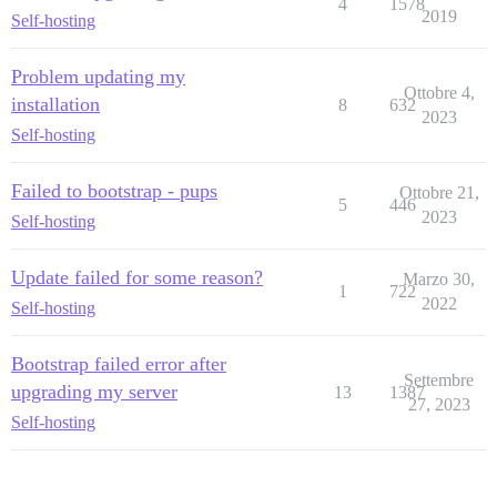
4
1578
2019
Self-hosting
Problem updating my
Ottobre 4,
installation
8
632
2023
Self-hosting
Failed to bootstrap - pups
Ottobre 21,
5
446
2023
Self-hosting
Update failed for some reason?
Marzo 30,
1
722
2022
Self-hosting
Bootstrap failed error after
Settembre
upgrading my server
13
1387
27, 2023
Self-hosting