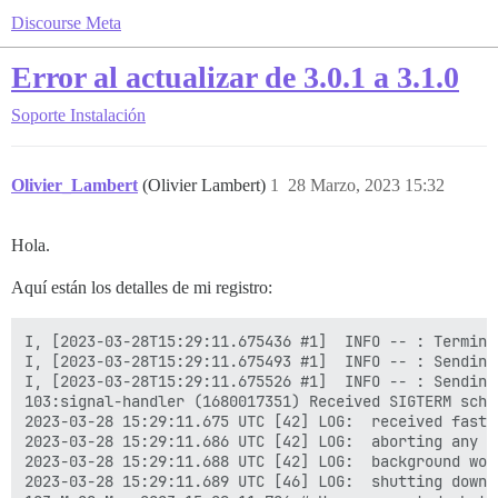
Discourse Meta
Error al actualizar de 3.0.1 a 3.1.0
Soporte
Instalación
Olivier_Lambert
(Olivier Lambert)
1
28 Marzo, 2023 15:32
Hola.
Aquí están los detalles de mi registro:
I, [2023-03-28T15:29:11.675436 #1]  INFO -- : Termina
I, [2023-03-28T15:29:11.675493 #1]  INFO -- : Sending
I, [2023-03-28T15:29:11.675526 #1]  INFO -- : Sending
103:signal-handler (1680017351) Received SIGTERM sched
2023-03-28 15:29:11.675 UTC [42] LOG:  received fast s
2023-03-28 15:29:11.686 UTC [42] LOG:  aborting any ac
2023-03-28 15:29:11.688 UTC [42] LOG:  background wor
2023-03-28 15:29:11.689 UTC [46] LOG:  shutting down
