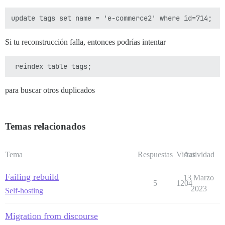
Si tu reconstrucción falla, entonces podrías intentar
para buscar otros duplicados
Temas relacionados
Tema
Respuestas
Vistas
Actividad
Failing rebuild
13 Marzo
5
1204
2023
Self-hosting
Migration from discourse