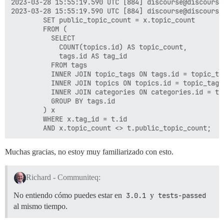
2023-03-28 15:55:19.590 UTC [884] discourse@discourse
2023-03-28 15:55:19.590 UTC [884] discourse@discourse
        SET public_topic_count = x.topic_count

        FROM (

          SELECT

            COUNT(topics.id) AS topic_count,

            tags.id AS tag_id

          FROM tags

          INNER JOIN topic_tags ON tags.id = topic_tag
          INNER JOIN topics ON topics.id = topic_tags
          INNER JOIN categories ON categories.id = to
          GROUP BY tags.id

        ) x

        WHERE x.tag_id = t.id

Muchas gracias, no estoy muy familiarizado con esto.
Richard - Communiteq:
No entiendo cómo puedes estar en
3.0.1
y
tests-passed
al mismo tiempo.