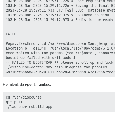
103:M 28 Mar 2023 15:29:11.726 # User requested shutdo
103:M 28 Mar 2023 15:29:11.726 * Saving the final RDB
2023-03-28 15:29:11.733 UTC [42] LOG:  database system
103:M 28 Mar 2023 15:29:12.075 * DB saved on disk

103:M 28 Mar 2023 15:29:12.075 # Redis is now ready to
FAILED

--------------------

Pups::ExecError: cd /var/www/discourse &amp;&amp; su 
Location of failure: /usr/local/lib/ruby/gems/3.2.0/g
exec failed with the params {"cd"=>"$home", "hook"=>"
bootstrap failed with exit code 1

** FAILED TO BOOTSTRAP ** please scroll up and look f
./discourse-doctor may help diagnose the problem.

He intentado ejecutar ambos:
cd /var/discourse

git pull
