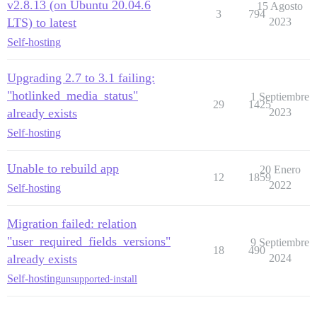
v2.8.13 (on Ubuntu 20.04.6
15 Agosto
3
794
LTS) to latest
2023
Self-hosting
Upgrading 2.7 to 3.1 failing:
"hotlinked_media_status"
1 Septiembre
29
1425
already exists
2023
Self-hosting
Unable to rebuild app
20 Enero
12
1859
2022
Self-hosting
Migration failed: relation
"user_required_fields_versions"
9 Septiembre
18
490
already exists
2024
Self-hosting
unsupported-install