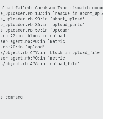
upload failed: Checksum Type mismatch occurred, expected 
e_uploader.rb:103:in `rescue in abort_upload'

e_uploader.rb:90:in `abort_upload'

e_uploader.rb:86:in `upload_parts'

e_uploader.rb:59:in `upload'

.rb:42:in `block in upload'

ser_agent.rb:90:in `metric'

.rb:40:in `upload'

s/object.rb:477:in `block in upload_file'

ser_agent.rb:90:in `metric'

s/object.rb:476:in `upload_file'

e_command'
