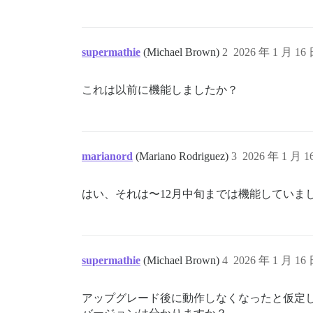
/usr/local/lib/ruby/gems/3.3.0/gems/bund
/usr/local/lib/ruby/gems/3.3.0/gems/bund
/usr/local/lib/ruby/gems/3.3.0/gems/bund
/usr/local/lib/ruby/gems/3.3.0/gems/bund
supermathie
(Michael Brown)
2
2026 年 1 月 16
/usr/local/lib/ruby/gems/3.3.0/gems/bund
/usr/local/lib/ruby/gems/3.3.0/gems/bund
/usr/local/lib/ruby/gems/3.3.0/gems/bund
これは以前に機能しましたか？
/usr/local/lib/ruby/gems/3.3.0/gems/bund
/usr/local/lib/ruby/gems/3.3.0/gems/bund
/usr/local/bin/bundle:25:in `load'

/usr/local/bin/bundle:25:in `\u003cmain\
Deleting old backups...

marianord
(Mariano Rodriguez)
3
2026 年 1 月 
Cleaning stuff up...

Removing archive from local storage...

Removing '.tar' leftovers...

はい、それは〜12月中旬までは機能していま
Marking backup as finished...

Notifying 'system' of the end of the bac
Finished!

supermathie
(Michael Brown)
4
2026 年 1 月 16
アップグレード後に動作しなくなったと仮定