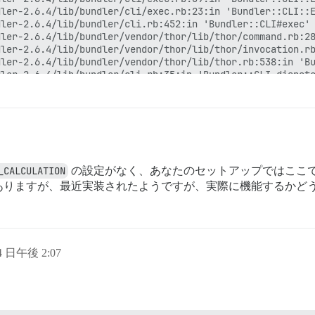
ler-2.6.4/lib/bundler/cli/exec.rb:23:in 'Bundler::CLI::E
ler-2.6.4/lib/bundler/cli.rb:452:in 'Bundler::CLI#exec'

ler-2.6.4/lib/bundler/vendor/thor/lib/thor/command.rb:28
ler-2.6.4/lib/bundler/vendor/thor/lib/thor/invocation.rb
ler-2.6.4/lib/bundler/vendor/thor/lib/thor.rb:538:in 'Bu
ler-2.6.4/lib/bundler/cli.rb:35:in 'Bundler::CLI.dispatc
ler-2.6.4/lib/bundler/vendor/thor/lib/thor/base.rb:584:i
ler-2.6.4/lib/bundler/cli.rb:29:in 'Bundler::CLI.start'

ler-2.6.4/exe/bundle:28:in 'block in <top (required)>'

ler-2.6.4/lib/bundler/friendly_errors.rb:117:in 'Bundler
ler-2.6.4/exe/bundle:20:in '<top (required)>'

'

_CALCULATION
の設定がなく、あなたのセットアップではここ
ありますが、最近実装されたようですが、実際に機能するかど
...

.

..

 4 日午後 2:07