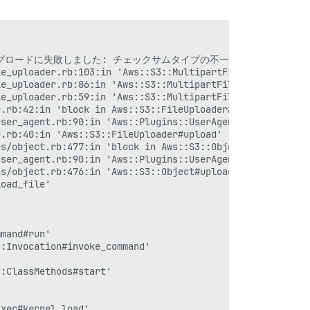
ップロードに失敗しました: チェックサムタイプの不一致が発生しました。
e_uploader.rb:103:in 'Aws::S3::MultipartFileUploader#abo
e_uploader.rb:86:in 'Aws::S3::MultipartFileUploader#uplo
e_uploader.rb:59:in 'Aws::S3::MultipartFileUploader#uplo
.rb:42:in 'block in Aws::S3::FileUploader#upload'

ser_agent.rb:90:in 'Aws::Plugins::UserAgent.metric'

.rb:40:in 'Aws::S3::FileUploader#upload'

s/object.rb:477:in 'block in Aws::S3::Object#upload_file
ser_agent.rb:90:in 'Aws::Plugins::UserAgent.metric'

s/object.rb:476:in 'Aws::S3::Object#upload_file'

oad_file'

mand#run'

:Invocation#invoke_command'

:ClassMethods#start'

xec#kernel_load'
