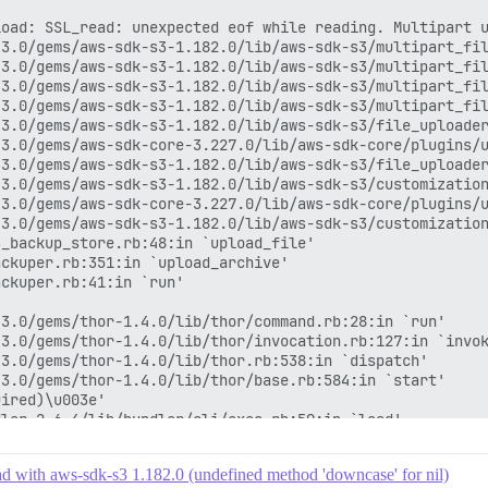
load: SSL_read: unexpected eof while reading. Multipart 
3.0/gems/aws-sdk-s3-1.182.0/lib/aws-sdk-s3/multipart_fil
3.0/gems/aws-sdk-s3-1.182.0/lib/aws-sdk-s3/multipart_fil
3.0/gems/aws-sdk-s3-1.182.0/lib/aws-sdk-s3/multipart_fil
3.0/gems/aws-sdk-s3-1.182.0/lib/aws-sdk-s3/multipart_fil
3.0/gems/aws-sdk-s3-1.182.0/lib/aws-sdk-s3/file_uploader
3.0/gems/aws-sdk-core-3.227.0/lib/aws-sdk-core/plugins/u
3.0/gems/aws-sdk-s3-1.182.0/lib/aws-sdk-s3/file_uploader
3.0/gems/aws-sdk-s3-1.182.0/lib/aws-sdk-s3/customization
3.0/gems/aws-sdk-core-3.227.0/lib/aws-sdk-core/plugins/u
3.0/gems/aws-sdk-s3-1.182.0/lib/aws-sdk-s3/customization
_backup_store.rb:48:in `upload_file'

ckuper.rb:351:in `upload_archive'

ckuper.rb:41:in `run'

3.0/gems/thor-1.4.0/lib/thor/command.rb:28:in `run'

3.0/gems/thor-1.4.0/lib/thor/invocation.rb:127:in `invok
3.0/gems/thor-1.4.0/lib/thor.rb:538:in `dispatch'

3.0/gems/thor-1.4.0/lib/thor/base.rb:584:in `start'

ired)\u003e'

ler-2.6.4/lib/bundler/cli/exec.rb:59:in `load'

ler-2.6.4/lib/bundler/cli/exec.rb:59:in `kernel_load'

ler-2.6.4/lib/bundler/cli/exec.rb:23:in `run'

ad with aws-sdk-s3 1.182.0 (undefined method 'downcase' for nil)
ler-2.6.4/lib/bundler/cli.rb:452:in `exec'
