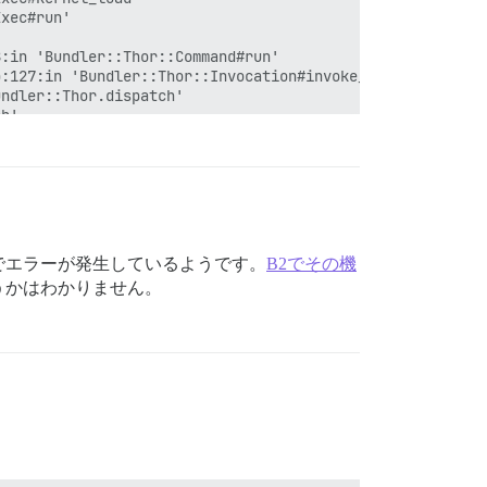
xec#run'

:in 'Bundler::Thor::Command#run'

:127:in 'Bundler::Thor::Invocation#invoke_command'

ndler::Thor.dispatch'

h'

n 'Bundler::Thor::Base::ClassMethods#start'

.with_friendly_errors'

でエラーが発生しているようです。
B2でその機
うかはわかりません。