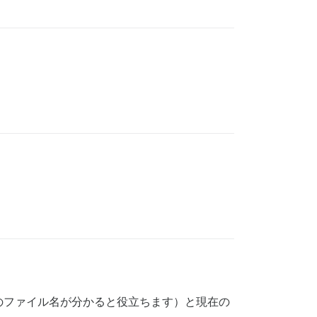
:in `run'

:127:in `invoke_command'

spatch'

n `start'

)\u003e'

iendly_errors'

のファイル名が分かると役立ちます）と現在の