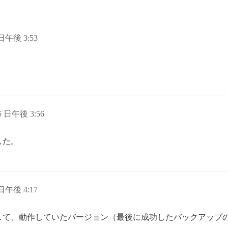
ler-2.6.4/lib/bundler/vendor/thor/lib/thor/command.rb:28
ler-2.6.4/lib/bundler/vendor/thor/lib/thor/invocation.rb
ler-2.6.4/lib/bundler/vendor/thor/lib/thor.rb:538:in `di
ler-2.6.4/lib/bundler/cli.rb:35:in `dispatch'

 日午後 3:53
ler-2.6.4/lib/bundler/vendor/thor/lib/thor/base.rb:584:i
ler-2.6.4/lib/bundler/cli.rb:29:in `start'

ler-2.6.4/exe/bundle:28:in `block in \u003ctop (required
ler-2.6.4/lib/bundler/friendly_errors.rb:117:in `with_fr
ler-2.6.4/exe/bundle:20:in `\u003ctop (required)\u003e'

u003e'

16 日午後 3:56
した。
kup...

 日午後 4:17
して、動作していたバージョン（最後に成功したバックアップ