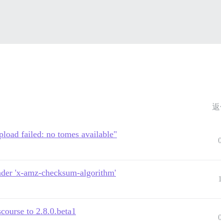
返
pload failed: no tomes available"
ader 'x-amz-checksum-algorithm'
course to 2.8.0.beta1