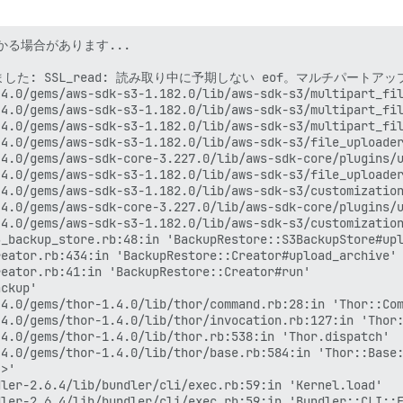
る場合があります...

た: SSL_read: 読み取り中に予期しない eof。マルチパートア
4.0/gems/aws-sdk-s3-1.182.0/lib/aws-sdk-s3/multipart_fil
4.0/gems/aws-sdk-s3-1.182.0/lib/aws-sdk-s3/multipart_fil
4.0/gems/aws-sdk-s3-1.182.0/lib/aws-sdk-s3/multipart_fil
4.0/gems/aws-sdk-s3-1.182.0/lib/aws-sdk-s3/file_uploader
4.0/gems/aws-sdk-core-3.227.0/lib/aws-sdk-core/plugins/u
4.0/gems/aws-sdk-s3-1.182.0/lib/aws-sdk-s3/file_uploader
4.0/gems/aws-sdk-s3-1.182.0/lib/aws-sdk-s3/customization
4.0/gems/aws-sdk-core-3.227.0/lib/aws-sdk-core/plugins/u
4.0/gems/aws-sdk-s3-1.182.0/lib/aws-sdk-s3/customization
_backup_store.rb:48:in 'BackupRestore::S3BackupStore#upl
eator.rb:434:in 'BackupRestore::Creator#upload_archive'

eator.rb:41:in 'BackupRestore::Creator#run'

ckup'

4.0/gems/thor-1.4.0/lib/thor/command.rb:28:in 'Thor::Com
4.0/gems/thor-1.4.0/lib/thor/invocation.rb:127:in 'Thor:
4.0/gems/thor-1.4.0/lib/thor.rb:538:in 'Thor.dispatch'

4.0/gems/thor-1.4.0/lib/thor/base.rb:584:in 'Thor::Base:
>'

ler-2.6.4/lib/bundler/cli/exec.rb:59:in 'Kernel.load'

ler-2.6.4/lib/bundler/cli/exec.rb:59:in 'Bundler::CLI::E