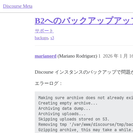
Discourse Meta
B2へのバックアップアッ
サポート
,
backups
s3
marianord
(Mariano Rodriguez)
1
2026 年 1 月 
Discourse インスタンスのバックアップで問
エラーログ：
Making sure archive does not already exi
Creating empty archive...

Archiving data dump...

Archiving uploads...

Skipping uploads stored on S3.

Removing tmp '/var/www/discourse/tmp/bac
Gzipping archive, this may take a while.