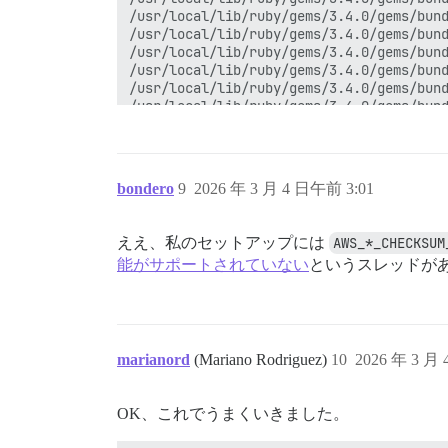
/usr/local/lib/ruby/gems/3.4.0/gems/bund
/usr/local/lib/ruby/gems/3.4.0/gems/bund
/usr/local/lib/ruby/gems/3.4.0/gems/bund
/usr/local/lib/ruby/gems/3.4.0/gems/bund
/usr/local/lib/ruby/gems/3.4.0/gems/bund
/usr/local/lib/ruby/gems/3.4.0/gems/bund
/usr/local/lib/ruby/gems/3.4.0/gems/bund
/usr/local/lib/ruby/gems/3.4.0/gems/bund
/usr/local/lib/ruby/gems/3.4.0/gems/bund
/usr/local/lib/ruby/gems/3.4.0/gems/bund
bondero
9
2026 年 3 月 4 日午前 3:01
/usr/local/lib/ruby/gems/3.4.0/gems/bund
/usr/local/bin/bundle:25:in 'Kernel#load
/usr/local/bin/bundle:25:in '<main>'

ええ、私のセットアップには
AWS_*_CHECKSUM
古いバックアップを削除しています...

能がサポートされていない
というスレッドが
後処理をしています...

ローカルストレージからアーカイブを削除しています
'.tar' の残り物を削除しています...

バックアップが完了したことをマークしています..
バックアップ終了を 'system' に通知しています.
完了しました!

marianord
(Mariano Rodriguez)
10
2026 年 3 月
OK、これでうまくいきました。