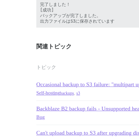
完了しました！

[成功]

バックアップが完了しました。

関連トピック
トピック
Occasional backup to S3 failure: "multipart u
Self-hosting
backups
,
s3
Backblaze B2 backup fails - Unsupported he
Bug
Can't upload backup to S3 after upgrading dis