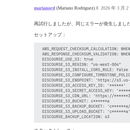
marianord
(Mariano Rodriguez)
8
2026 年 3 月 
再試行しましたが、同じエラーが発生しまし
セットアップ：
  AWS_REQUEST_CHECKSUM_CALCULATION: WHEN
  AWS_RESPONSE_CHECKSUM_VALIDATION: WHEN
  DISCOURSE_USE_S3: true

  DISCOURSE_S3_REGION: "us-west-004"

  DISCOURSE_S3_INSTALL_CORS_RULE: false

  DISCOURSE_S3_CONFIGURE_TOMBSTONE_POLIC
  DISCOURSE_S3_ENDPOINT: 'https://s3.us-
  DISCOURSE_S3_ACCESS_KEY_ID: '******'

  DISCOURSE_S3_SECRET_ACCESS_KEY: '*****
  DISCOURSE_S3_CDN_URL: 'https://******3
  DISCOURSE_S3_BUCKET: c******a

  DISCOURSE_S3_BACKUP_BUCKET: 'c******a/
  DISCOURSE_S3_UPLOAD_BUCKET: 'c******a'