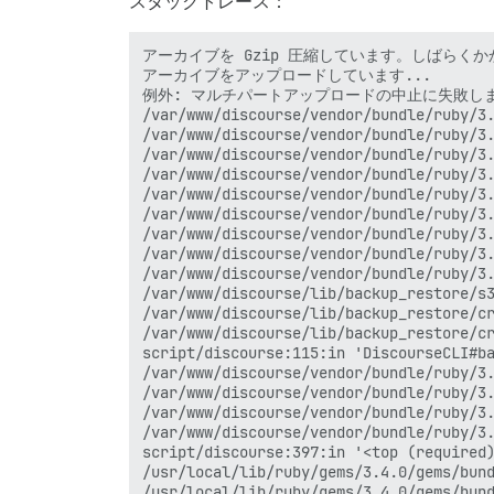
スタックトレース：
アーカイブを Gzip 圧縮しています。しばらくかか
アーカイブをアップロードしています...

例外: マルチパートアップロードの中止に失敗しまし
/var/www/discourse/vendor/bundle/ruby/3.
/var/www/discourse/vendor/bundle/ruby/3.
/var/www/discourse/vendor/bundle/ruby/3.
/var/www/discourse/vendor/bundle/ruby/3.
/var/www/discourse/vendor/bundle/ruby/3.
/var/www/discourse/vendor/bundle/ruby/3.
/var/www/discourse/vendor/bundle/ruby/3.
/var/www/discourse/vendor/bundle/ruby/3.
/var/www/discourse/vendor/bundle/ruby/3.
/var/www/discourse/lib/backup_restore/s3
/var/www/discourse/lib/backup_restore/cr
/var/www/discourse/lib/backup_restore/cr
script/discourse:115:in 'DiscourseCLI#ba
/var/www/discourse/vendor/bundle/ruby/3.
/var/www/discourse/vendor/bundle/ruby/3.
/var/www/discourse/vendor/bundle/ruby/3.
/var/www/discourse/vendor/bundle/ruby/3.
script/discourse:397:in '<top (required)
/usr/local/lib/ruby/gems/3.4.0/gems/bund
/usr/local/lib/ruby/gems/3.4.0/gems/bund