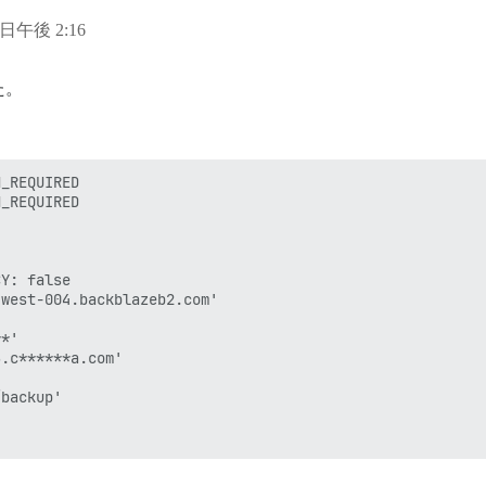
2 日午後 2:16
た。
_REQUIRED

_REQUIRED

Y: false

west-004.backblazeb2.com'

*'

.c******a.com'

backup'


