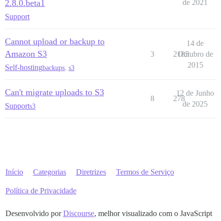
2.8.0.beta1
de 2021
Support
Cannot upload or backup to
14 de
Amazon S3
3
2185
Outubro de
2015
Self-hosting
backups
,
s3
Can't migrate uploads to S3
12 de Junho
8
278
de 2025
Support
s3
Início
Categorias
Diretrizes
Termos de Serviço
Política de Privacidade
Desenvolvido por
Discourse
, melhor visualizado com o JavaScript