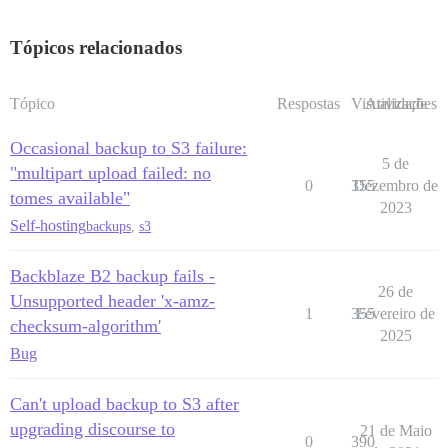
Tópicos relacionados
Tópico
Respostas
Visualizações
Atividade
Occasional backup to S3 failure:
5 de
"multipart upload failed: no
0
355
Dezembro de
tomes available"
2023
Self-hosting
backups
,
s3
Backblaze B2 backup fails -
26 de
Unsupported header 'x-amz-
1
355
Fevereiro de
checksum-algorithm'
2025
Bug
Can't upload backup to S3 after
upgrading discourse to
21 de Maio
0
390