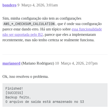
/usr/local/lib/ruby/gems/3.4.0/gems/bundler-2.6.4/lib
bondero
9
Março 4, 2026, 3:01am
/usr/local/lib/ruby/gems/3.4.0/gems/bundler-2.6.4/exe
/usr/local/bin/bundle:25:in 'Kernel#load'

/usr/local/bin/bundle:25:in '<main>'

Sim, minha configuração não tem as configurações
Deleting old backups...

AWS_*_CHECKSUM_CALCULATION
, que é onde sua configuração
Cleaning stuff up...

Removing archive from local storage...

parece estar dando erro. Há um tópico sobre
essa funcionalidade
Removing '.tar' leftovers...

não ser suportada pelo B2
, parece que eles a implementaram
Marking backup as finished...

recentemente, mas não tenho certeza se realmente funciona.
Notifying 'system' of the end of the backup...

Finished!

marianord
(Mariano Rodriguez)
10
Março 4, 2026, 2:07pm
Ok, isso resolveu o problema.
Finished!

[SUCCESS]

Backup feito.
