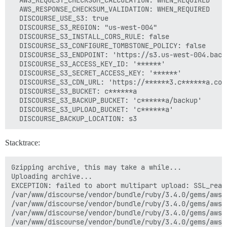
  AWS_REQUEST_CHECKSUM_CALCULATION: WHEN_REQUIRED

  AWS_RESPONSE_CHECKSUM_VALIDATION: WHEN_REQUIRED

  DISCOURSE_USE_S3: true

  DISCOURSE_S3_REGION: "us-west-004"

  DISCOURSE_S3_INSTALL_CORS_RULE: false

  DISCOURSE_S3_CONFIGURE_TOMBSTONE_POLICY: false

  DISCOURSE_S3_ENDPOINT: 'https://s3.us-west-004.backb
  DISCOURSE_S3_ACCESS_KEY_ID: '******'

  DISCOURSE_S3_SECRET_ACCESS_KEY: '******'

  DISCOURSE_S3_CDN_URL: 'https://******3.c******a.com'
  DISCOURSE_S3_BUCKET: c******a

  DISCOURSE_S3_BACKUP_BUCKET: 'c******a/backup'

  DISCOURSE_S3_UPLOAD_BUCKET: 'c******a'

Stacktrace:
Gzipping archive, this may take a while...

Uploading archive...

EXCEPTION: failed to abort multipart upload: SSL_read
/var/www/discourse/vendor/bundle/ruby/3.4.0/gems/aws-
/var/www/discourse/vendor/bundle/ruby/3.4.0/gems/aws-
/var/www/discourse/vendor/bundle/ruby/3.4.0/gems/aws-
/var/www/discourse/vendor/bundle/ruby/3.4.0/gems/aws-