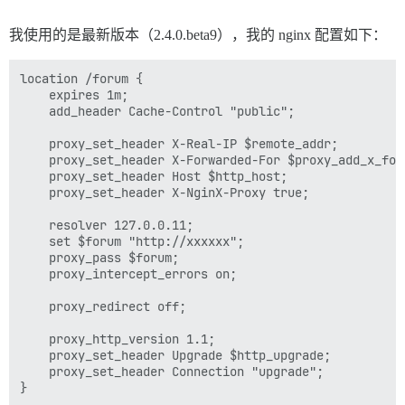
我使用的是最新版本（2.4.0.beta9），我的 nginx 配置如下：
location /forum {

    expires 1m;

    add_header Cache-Control "public";

    proxy_set_header X-Real-IP $remote_addr;

    proxy_set_header X-Forwarded-For $proxy_add_x_forw
    proxy_set_header Host $http_host;

    proxy_set_header X-NginX-Proxy true;

    resolver 127.0.0.11;

    set $forum "http://xxxxxx";

    proxy_pass $forum;

    proxy_intercept_errors on;

    proxy_redirect off;

    proxy_http_version 1.1;

    proxy_set_header Upgrade $http_upgrade;

    proxy_set_header Connection "upgrade";
