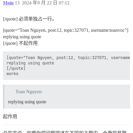
Moin
13
2024 年9 月 22 日 07:12
[/quote] 必须单独占一行。
[quote=“Toan Nguyen, post:12, topic:327071, username:toanvoc”]
replying using quote
[/quote] 不起作用
[quote="Toan Nguyen, post:12, topic:327071, username:t
replying using quote

[/quote]

Toan Nguyen:
replying using quote
起作用