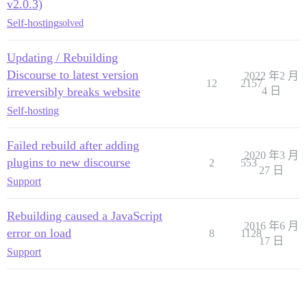
v2.0.3)
Self-hosting
solved
Updating / Rebuilding
Discourse to latest version
2022 年2 月
12
2157
irreversibly breaks website
4 日
Self-hosting
Failed rebuild after adding
2020 年3 月
plugins to new discourse
2
553
27 日
Support
Rebuilding caused a JavaScript
2016 年6 月
error on load
8
1128
17 日
Support