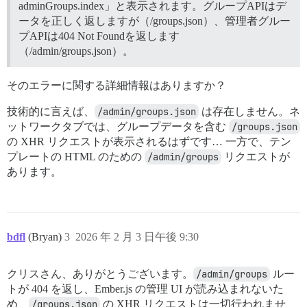
adminGroups.index」と表示されます。グループAPIはデ
ータを正しく返しますが（/groups.json）、管理者グルー
プAPIは404 Not Foundを返します
（/admin/groups.json）。
そのエラーに関する詳細情報はありますか？
技術的に言えば、
/admin/groups.json
は存在しません。ネ
ットワークタブでは、グループデータを含む
/groups.json
の XHR リクエストが表示されるはずです… 一方で、テン
プレートの HTML のための
/admin/groups
リクエストが
あります。
bdfl
(Bryan)
3
2026 年 2 月 3 日午後 9:30
クリスさん、ありがとうございます。
/admin/groups
ルー
トが 404 を返し、Ember.js の管理 UI が読み込まれないた
め、
/groups.json
の XHR リクエストは一切行われませ