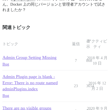
ん。Docker 上の同じバージョンと管理者アカウントで試さ
れましたか？
関連トピック
表
アクティビ
トピック
返信
示
ティ
Admin Group Setting Missing
2018 年 4 月
7
868
10 日
Bug
Admin Plugin page is blank -
Error: There is no route named
2016 年 12
23
3654
adminPlugins.index
月 2 日
Bug
There are no visible groups
2020 年 9 月