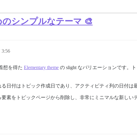
seのためのシンプルなテーマ 🎨
3:56
着想を得た
Elementary theme
の slight なバリエーションで
れる日付はトピック作成日であり、アクティビティ列の日付は
る要素をトピックページから削除し、非常にミニマルな新しい