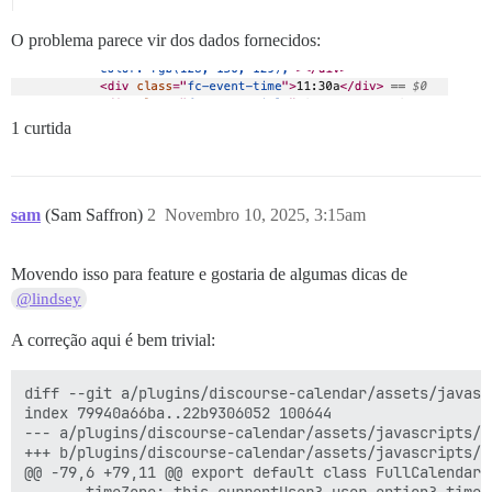
O problema parece vir dos dados fornecidos:
1 curtida
sam
(Sam Saffron)
2
Novembro 10, 2025, 3:15am
Movendo isso para feature e gostaria de algumas dicas de
@lindsey
A correção aqui é bem trivial:
diff --git a/plugins/discourse-calendar/assets/javasc
index 79940a66ba..22b9306052 100644

--- a/plugins/discourse-calendar/assets/javascripts/d
+++ b/plugins/discourse-calendar/assets/javascripts/d
@@ -79,6 +79,11 @@ export default class FullCalendar 