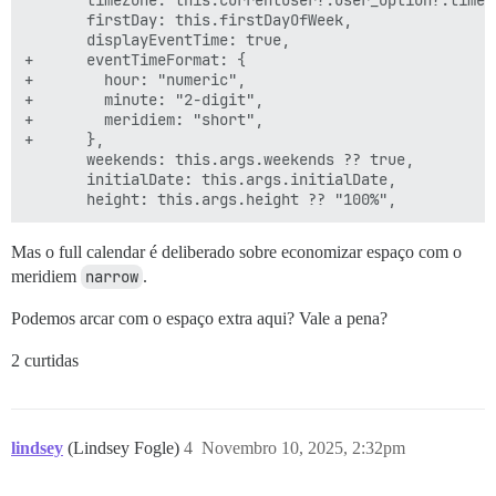
       timeZone: this.currentUser?.user_option?.timezo
       firstDay: this.firstDayOfWeek,

       displayEventTime: true,

+      eventTimeFormat: {

+        hour: "numeric",

+        minute: "2-digit",

+        meridiem: "short",

+      },

       weekends: this.args.weekends ?? true,

       initialDate: this.args.initialDate,

Mas o full calendar é deliberado sobre economizar espaço com o
meridiem
narrow
.
Podemos arcar com o espaço extra aqui? Vale a pena?
2 curtidas
lindsey
(Lindsey Fogle)
4
Novembro 10, 2025, 2:32pm