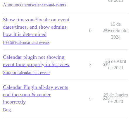
de 2025
Announcements
calendar-and-events
Show timezone/locale on event
15 de
dates/times, and show admins
0
237
Fevereiro de
how it is determined
2024
Feature
calendar-and-events
Calendar plugin not showing
26 de Abril
event time properly in list view
3
639
de 2023
Support
calendar-and-events
Calendar Plugin all-day events
end too soon & render
29 de Janeiro
4
636
incorrectly
de 2020
Bug