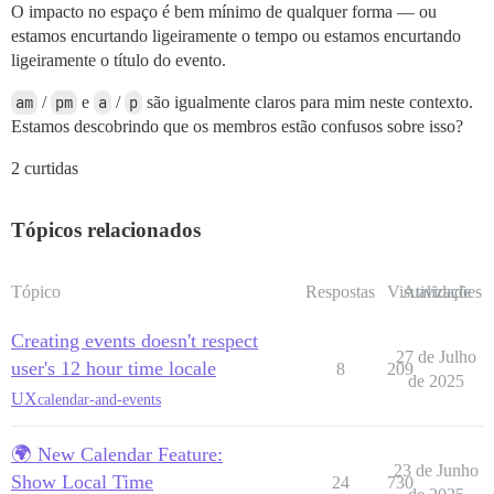
O impacto no espaço é bem mínimo de qualquer forma — ou
estamos encurtando ligeiramente o tempo ou estamos encurtando
ligeiramente o título do evento.
am
/
pm
e
a
/
p
são igualmente claros para mim neste contexto.
Estamos descobrindo que os membros estão confusos sobre isso?
2 curtidas
Tópicos relacionados
Tópico
Respostas
Visualizações
Atividade
Creating events doesn't respect
27 de Julho
user's 12 hour time locale
8
209
de 2025
UX
calendar-and-events
🌍 New Calendar Feature:
23 de Junho
Show Local Time
24
730