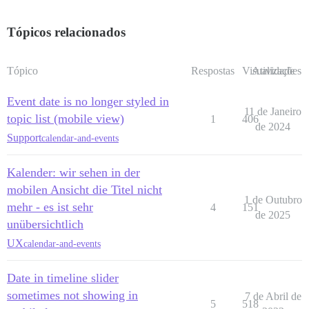
Tópicos relacionados
Tópico
Respostas
Visualizações
Atividade
Event date is no longer styled in
11 de Janeiro
topic list (mobile view)
1
406
de 2024
Support
calendar-and-events
Kalender: wir sehen in der
mobilen Ansicht die Titel nicht
1 de Outubro
mehr - es ist sehr
4
151
de 2025
unübersichtlich
UX
calendar-and-events
Date in timeline slider
sometimes not showing in
7 de Abril de
5
518