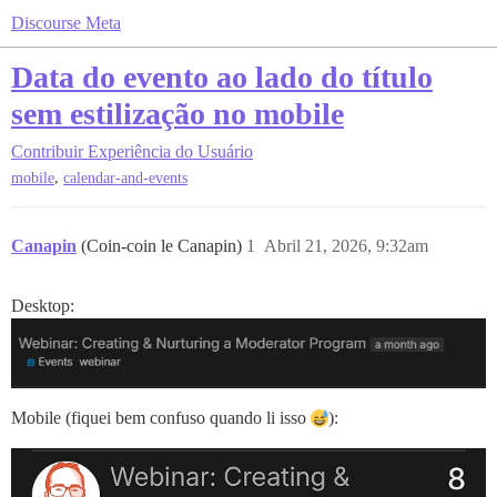
Discourse Meta
Data do evento ao lado do título
sem estilização no mobile
Contribuir
Experiência do Usuário
,
mobile
calendar-and-events
Canapin
(Coin-coin le Canapin)
1
Abril 21, 2026, 9:32am
Desktop:
Mobile (fiquei bem confuso quando li isso
):